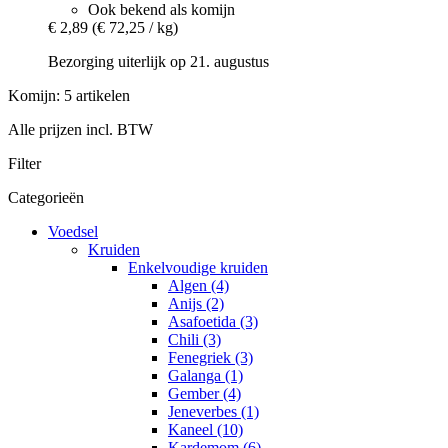
Ook bekend als komijn
€ 2,89
(€ 72,25 / kg)
Bezorging uiterlijk op 21. augustus
Komijn: 5 artikelen
Alle prijzen incl. BTW
Filter
Categorieën
Voedsel
Kruiden
Enkelvoudige kruiden
Algen (4)
Anijs (2)
Asafoetida (3)
Chili (3)
Fenegriek (3)
Galanga (1)
Gember (4)
Jeneverbes (1)
Kaneel (10)
Kardemom (6)