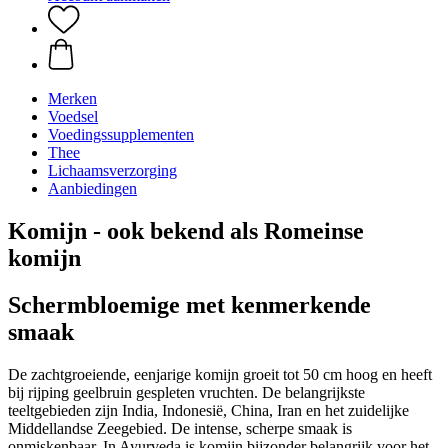
Merken
Voedsel
Voedingssupplementen
Thee
Lichaamsverzorging
Aanbiedingen
Komijn - ook bekend als Romeinse
komijn
Schermbloemige met kenmerkende
smaak
De zachtgroeiende, eenjarige komijn groeit tot 50 cm hoog en heeft
bij rijping geelbruin gespleten vruchten. De belangrijkste
teeltgebieden zijn India, Indonesië, China, Iran en het zuidelijke
Middellandse Zeegebied. De intense, scherpe smaak is
onmiskenbaar. In Ayurveda is komijn bijzonder belangrijk voor het