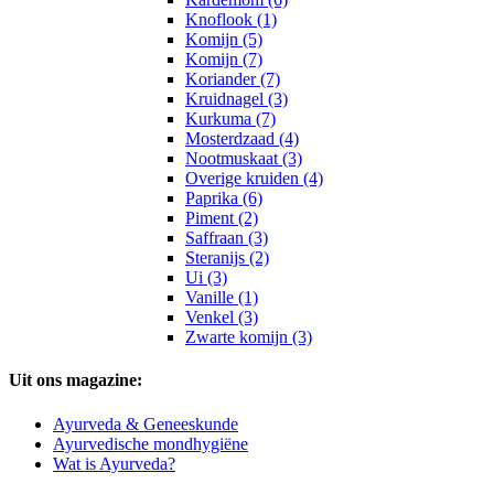
Knoflook (1)
Komijn (5)
Komijn (7)
Koriander (7)
Kruidnagel (3)
Kurkuma (7)
Mosterdzaad (4)
Nootmuskaat (3)
Overige kruiden (4)
Paprika (6)
Piment (2)
Saffraan (3)
Steranijs (2)
Ui (3)
Vanille (1)
Venkel (3)
Zwarte komijn (3)
Uit ons magazine:
Ayurveda & Geneeskunde
Ayurvedische mondhygiëne
Wat is Ayurveda?