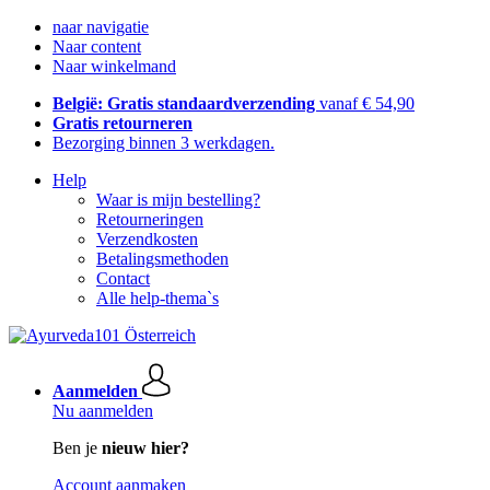
naar navigatie
Naar content
Naar winkelmand
België: Gratis standaardverzending
vanaf € 54,90
Gratis retourneren
Bezorging binnen 3 werkdagen.
Help
Waar is mijn bestelling?
Retourneringen
Verzendkosten
Betalingsmethoden
Contact
Alle help-thema`s
Aanmelden
Nu aanmelden
Ben je
nieuw hier?
Account aanmaken