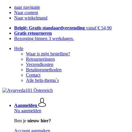
naar navigatie
Naar content
Naar winkelmand
België: Gratis standaardverzending
vanaf € 54,90
Gratis retourneren
Bezorging binnen 3 werkdagen.
Help
Waar is mijn bestelling?
Retourneringen
Verzendkosten
Betalingsmethoden
Contact
Alle help-thema`s
Aanmelden
Nu aanmelden
Ben je
nieuw hier?
Account aanmaken