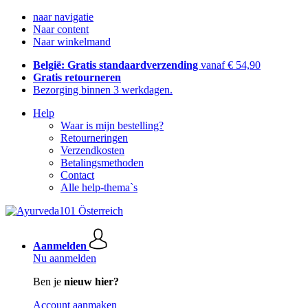
naar navigatie
Naar content
Naar winkelmand
België: Gratis standaardverzending
vanaf € 54,90
Gratis retourneren
Bezorging binnen 3 werkdagen.
Help
Waar is mijn bestelling?
Retourneringen
Verzendkosten
Betalingsmethoden
Contact
Alle help-thema`s
Aanmelden
Nu aanmelden
Ben je
nieuw hier?
Account aanmaken