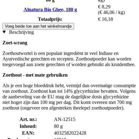
€ 8,29
Alnatura Bio Ghee, 180 g
(€ 46,06 / kg)
Totaalprijs:
€ 16,18
Voeg beide toe aan het winkelmandje
Beschrijving
Zoet-wrang
Zoethoutwortel is een populair ingrediënt in veel Indiase en
Ayurvedische gerechten en recepten. Zoethoutpoeder kan worden
toegevoegd aan zoete gerechten of worden gebruikt als kruidenthee.
Zoethout - met mate gebruiken
Als je een hoge bloeddruk hebt, vermijd dan overmatige consumptie
van zoethout. Zoethout kan tot 14% glycyrrhizine bevatten. Volgens
de aanbeveling van de EU mag de dagelijkse dosis glycyrrhizine
niet hoger zijn dan 100 mg per dag. Dit komt overeen met 700 mg
zoethout (ongeveer een afgestreken theelepel zoethoutpoeder).
Art. nr.:
AN-12515
Inhoud:
80 g
EAN:
4032582022428