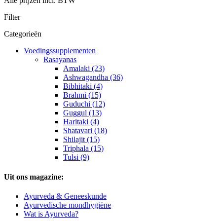
Alle prijzen incl. BTW
Filter
Categorieën
Voedingssupplementen
Rasayanas
Amalaki (23)
Ashwagandha (36)
Bibhitaki (4)
Brahmi (15)
Guduchi (12)
Guggul (13)
Haritaki (4)
Shatavari (18)
Shilajit (15)
Triphala (15)
Tulsi (9)
Uit ons magazine:
Ayurveda & Geneeskunde
Ayurvedische mondhygiëne
Wat is Ayurveda?