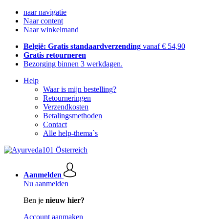
naar navigatie
Naar content
Naar winkelmand
België: Gratis standaardverzending
vanaf € 54,90
Gratis retourneren
Bezorging binnen 3 werkdagen.
Help
Waar is mijn bestelling?
Retourneringen
Verzendkosten
Betalingsmethoden
Contact
Alle help-thema`s
Aanmelden
Nu aanmelden
Ben je
nieuw hier?
Account aanmaken