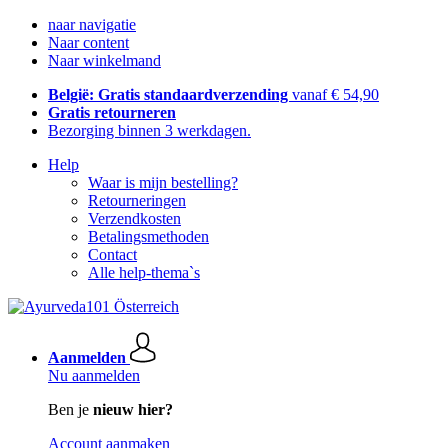
naar navigatie
Naar content
Naar winkelmand
België: Gratis standaardverzending
vanaf € 54,90
Gratis retourneren
Bezorging binnen 3 werkdagen.
Help
Waar is mijn bestelling?
Retourneringen
Verzendkosten
Betalingsmethoden
Contact
Alle help-thema`s
Aanmelden
Nu aanmelden
Ben je
nieuw hier?
Account aanmaken