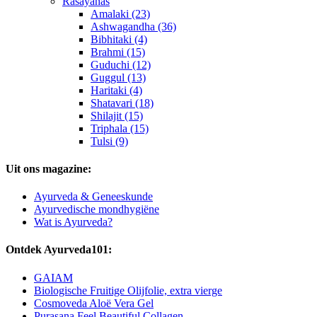
Rasayanas
Amalaki (23)
Ashwagandha (36)
Bibhitaki (4)
Brahmi (15)
Guduchi (12)
Guggul (13)
Haritaki (4)
Shatavari (18)
Shilajit (15)
Triphala (15)
Tulsi (9)
Uit ons magazine:
Ayurveda & Geneeskunde
Ayurvedische mondhygiëne
Wat is Ayurveda?
Ontdek Ayurveda101:
GAIAM
Biologische Fruitige Olijfolie, extra vierge
Cosmoveda Aloë Vera Gel
Purasana Feel Beautiful Collagen