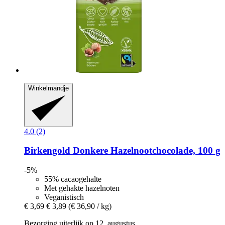
Winkelmandje
4.0 (2)
Birkengold
Donkere Hazelnootchocolade, 100 g
-5%
55% cacaogehalte
Met gehakte hazelnoten
Veganistisch
€ 3,69
€ 3,89
(€ 36,90 / kg)
Bezorging uiterlijk op 12. augustus