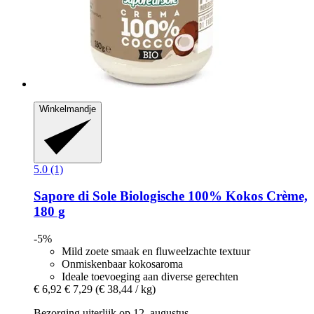
Winkelmandje
5.0 (1)
Sapore di Sole
Biologische 100% Kokos Crème,
180 g
-5%
Mild zoete smaak en fluweelzachte textuur
Onmiskenbaar kokosaroma
Ideale toevoeging aan diverse gerechten
€ 6,92
€ 7,29
(€ 38,44 / kg)
Bezorging uiterlijk op 12. augustus