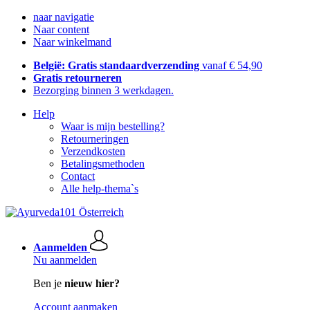
naar navigatie
Naar content
Naar winkelmand
België: Gratis standaardverzending
vanaf € 54,90
Gratis retourneren
Bezorging binnen 3 werkdagen.
Help
Waar is mijn bestelling?
Retourneringen
Verzendkosten
Betalingsmethoden
Contact
Alle help-thema`s
Aanmelden
Nu aanmelden
Ben je
nieuw hier?
Account aanmaken