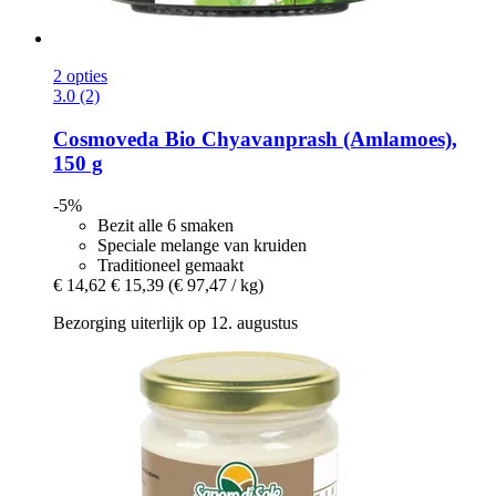
2 opties
3.0 (2)
Cosmoveda
Bio Chyavanprash (Amlamoes),
150 g
-5%
Bezit alle 6 smaken
Speciale melange van kruiden
Traditioneel gemaakt
€ 14,62
€ 15,39
(€ 97,47 / kg)
Bezorging uiterlijk op 12. augustus