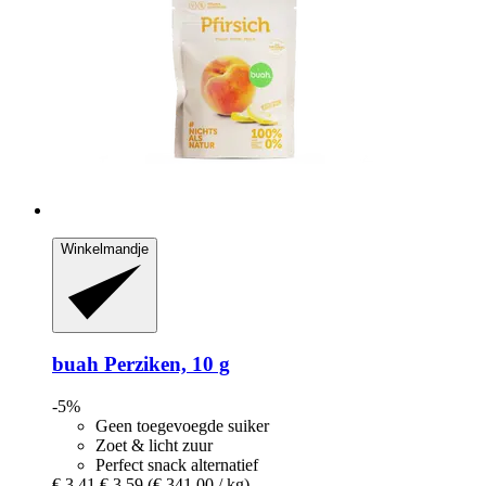
Winkelmandje
buah
Perziken, 10 g
-5%
Geen toegevoegde suiker
Zoet & licht zuur
Perfect snack alternatief
€ 3,41
€ 3,59
(€ 341,00 / kg)