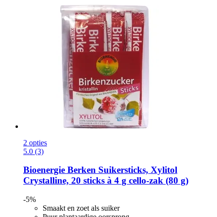
2 opties
5.0 (3)
Bioenergie
Berken Suikersticks, Xylitol
Crystalline, 20 sticks à 4 g cello-​zak (80 g)
-5%
Smaakt en zoet als suiker
Puur plantaardige oorsprong