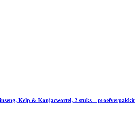
inseng, Kelp & Konjacwortel, 2 stuks – proefverpakki