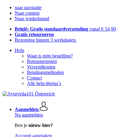
naar navigatie
Naar content
Naar winkelmand
België: Gratis standaardverzending
vanaf € 54,90
Gratis retourneren
Bezorging binnen 3 werkdagen.
Help
Waar is mijn bestelling?
Retourneringen
Verzendkosten
Betalingsmethoden
Contact
Alle help-thema`s
Aanmelden
Nu aanmelden
Ben je
nieuw hier?
Account aanmaken