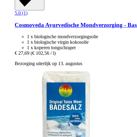
5.0 (1)
Cosmoveda
Ayurvedische Mondverzorging -​ Basis
1 x biologische mondverzorgingsolie
1 x biologische virgin kokosolie
1 x koperen tongschraper
€ 27,69
(€ 102,56 / l)
Bezorging uiterlijk op 13. augustus