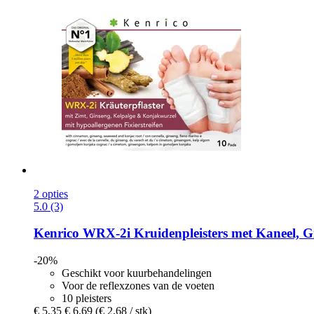
2 opties
5.0 (3)
Kenrico
WRX-​2i Kruidenpleisters met Kaneel, G
-20%
Geschikt voor kuurbehandelingen
Voor de reflexzones van de voeten
10 pleisters
€ 5,35
€ 6,69
(€ 2,68 / stk)