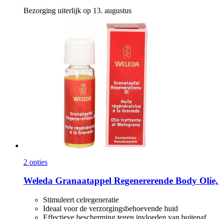
Bezorging uiterlijk op 13. augustus
2 opties
Weleda
Granaatappel Regenererende Body Olie,
Stimuleert celregeneratie
Ideaal voor de verzorgingsbehoevende huid
Effectieve bescherming tegen invloeden van buitenaf