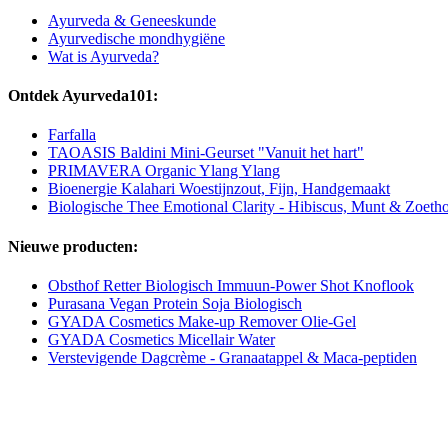
Ayurveda & Geneeskunde
Ayurvedische mondhygiëne
Wat is Ayurveda?
Ontdek Ayurveda101:
Farfalla
TAOASIS Baldini Mini-Geurset "Vanuit het hart"
PRIMAVERA Organic Ylang Ylang
Bioenergie Kalahari Woestijnzout, Fijn, Handgemaakt
Biologische Thee Emotional Clarity - Hibiscus, Munt & Zoeth
Nieuwe producten:
Obsthof Retter Biologisch Immuun-Power Shot Knoflook
Purasana Vegan Protein Soja Biologisch
GYADA Cosmetics Make-up Remover Olie-Gel
GYADA Cosmetics Micellair Water
Verstevigende Dagcrème - Granaatappel & Maca-peptiden