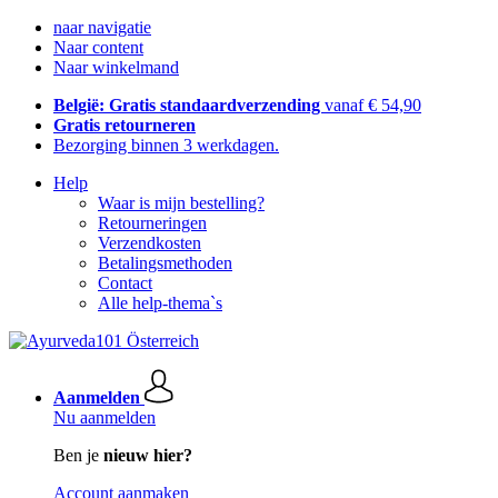
naar navigatie
Naar content
Naar winkelmand
België: Gratis standaardverzending
vanaf € 54,90
Gratis retourneren
Bezorging binnen 3 werkdagen.
Help
Waar is mijn bestelling?
Retourneringen
Verzendkosten
Betalingsmethoden
Contact
Alle help-thema`s
Aanmelden
Nu aanmelden
Ben je
nieuw hier?
Account aanmaken