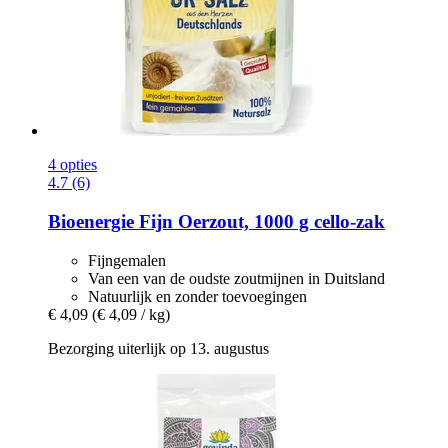
4 opties
4.7 (6)
Bioenergie
Fijn Oerzout, 1000 g cello-​zak
Fijngemalen
Van een van de oudste zoutmijnen in Duitsland
Natuurlijk en zonder toevoegingen
€ 4,09
(€ 4,09 / kg)
Bezorging uiterlijk op 13. augustus