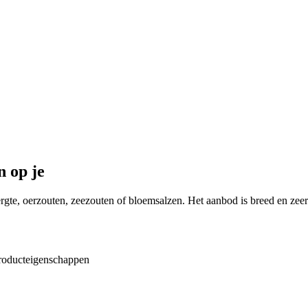
n op je
gte, oerzouten, zeezouten of bloemsalzen. Het aanbod is breed en zeer ge
roducteigenschappen