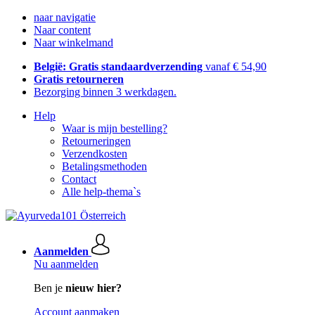
naar navigatie
Naar content
Naar winkelmand
België: Gratis standaardverzending
vanaf € 54,90
Gratis retourneren
Bezorging binnen 3 werkdagen.
Help
Waar is mijn bestelling?
Retourneringen
Verzendkosten
Betalingsmethoden
Contact
Alle help-thema`s
Aanmelden
Nu aanmelden
Ben je
nieuw hier?
Account aanmaken