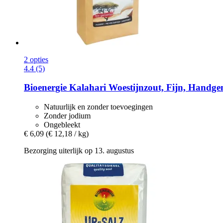
2 opties
4.4 (5)
Bioenergie
Kalahari Woestijnzout, Fijn, Handgem
Natuurlijk en zonder toevoegingen
Zonder jodium
Ongebleekt
€ 6,09
(€ 12,18 / kg)
Bezorging uiterlijk op 13. augustus