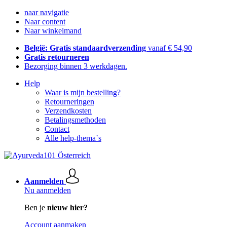
naar navigatie
Naar content
Naar winkelmand
België: Gratis standaardverzending
vanaf € 54,90
Gratis retourneren
Bezorging binnen 3 werkdagen.
Help
Waar is mijn bestelling?
Retourneringen
Verzendkosten
Betalingsmethoden
Contact
Alle help-thema`s
Aanmelden
Nu aanmelden
Ben je
nieuw hier?
Account aanmaken