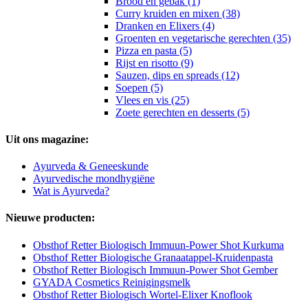
Brood en gebak (1)
Curry kruiden en mixen (38)
Dranken en Elixers (4)
Groenten en vegetarische gerechten (35)
Pizza en pasta (5)
Rijst en risotto (9)
Sauzen, dips en spreads (12)
Soepen (5)
Vlees en vis (25)
Zoete gerechten en desserts (5)
Uit ons magazine:
Ayurveda & Geneeskunde
Ayurvedische mondhygiëne
Wat is Ayurveda?
Nieuwe producten:
Obsthof Retter Biologisch Immuun-Power Shot Kurkuma
Obsthof Retter Biologische Granaatappel-Kruidenpasta
Obsthof Retter Biologisch Immuun-Power Shot Gember
GYADA Cosmetics Reinigingsmelk
Obsthof Retter Biologisch Wortel-Elixer Knoflook