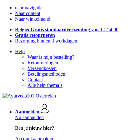
naar navigatie
Naar content
Naar winkelmand
België: Gratis standaardverzending
vanaf € 54,90
Gratis retourneren
Bezorging binnen 3 werkdagen.
Help
Waar is mijn bestelling?
Retourneringen
Verzendkosten
Betalingsmethoden
Contact
Alle help-thema`s
Aanmelden
Nu aanmelden
Ben je
nieuw hier?
Account aanmaken