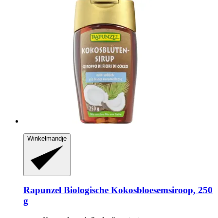
Winkelmandje
Rapunzel
Biologische Kokosbloesemsiroop, 250
g