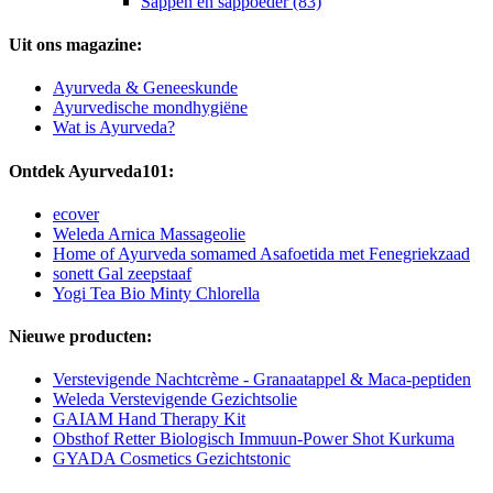
Sappen en sappoeder (83)
Uit ons magazine:
Ayurveda & Geneeskunde
Ayurvedische mondhygiëne
Wat is Ayurveda?
Ontdek Ayurveda101:
ecover
Weleda Arnica Massageolie
Home of Ayurveda somamed Asafoetida met Fenegriekzaad
sonett Gal zeepstaaf
Yogi Tea Bio Minty Chlorella
Nieuwe producten:
Verstevigende Nachtcrème - Granaatappel & Maca-peptiden
Weleda Verstevigende Gezichtsolie
GAIAM Hand Therapy Kit
Obsthof Retter Biologisch Immuun-Power Shot Kurkuma
GYADA Cosmetics Gezichtstonic