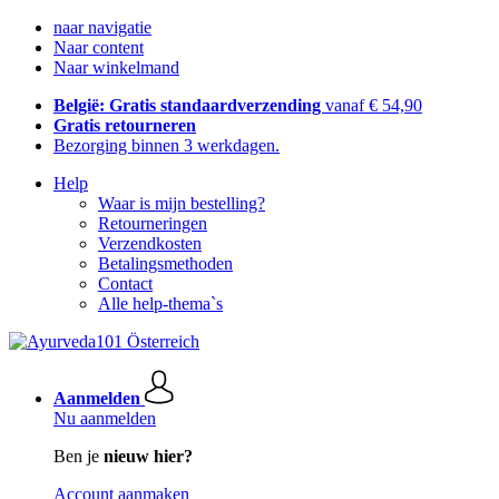
naar navigatie
Naar content
Naar winkelmand
België: Gratis standaardverzending
vanaf € 54,90
Gratis retourneren
Bezorging binnen 3 werkdagen.
Help
Waar is mijn bestelling?
Retourneringen
Verzendkosten
Betalingsmethoden
Contact
Alle help-thema`s
Aanmelden
Nu aanmelden
Ben je
nieuw hier?
Account aanmaken