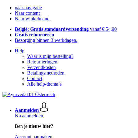
naar navigatie
Naar content
Naar winkelmand
België: Gratis standaardverzending
vanaf € 54,90
Gratis retourneren
Bezorging binnen 3 werkdagen.
Help
Waar is mijn bestelling?
Retourneringen
Verzendkosten
Betalingsmethoden
Contact
Alle help-thema`s
Aanmelden
Nu aanmelden
Ben je
nieuw hier?
Account aanmaken