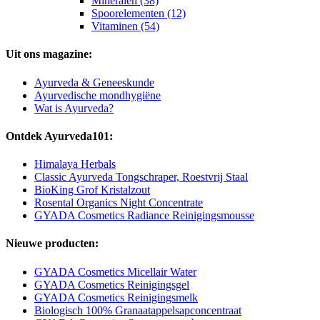
Mineralen (38)
Spoorelementen (12)
Vitaminen (54)
Uit ons magazine:
Ayurveda & Geneeskunde
Ayurvedische mondhygiëne
Wat is Ayurveda?
Ontdek Ayurveda101:
Himalaya Herbals
Classic Ayurveda Tongschraper, Roestvrij Staal
BioKing Grof Kristalzout
Rosental Organics Night Concentrate
GYADA Cosmetics Radiance Reinigingsmousse
Nieuwe producten:
GYADA Cosmetics Micellair Water
GYADA Cosmetics Reinigingsgel
GYADA Cosmetics Reinigingsmelk
Biologisch 100% Granaatappelsapconcentraat