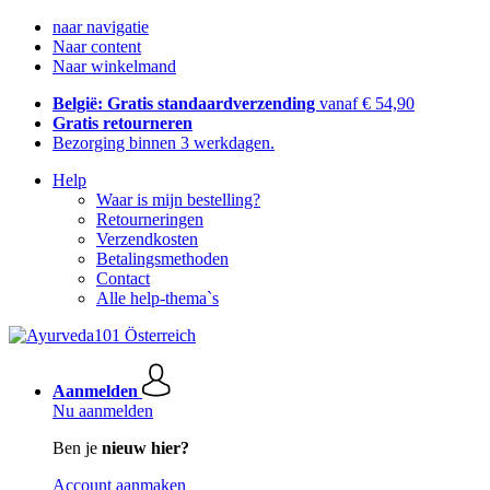
naar navigatie
Naar content
Naar winkelmand
België: Gratis standaardverzending
vanaf € 54,90
Gratis retourneren
Bezorging binnen 3 werkdagen.
Help
Waar is mijn bestelling?
Retourneringen
Verzendkosten
Betalingsmethoden
Contact
Alle help-thema`s
Aanmelden
Nu aanmelden
Ben je
nieuw hier?
Account aanmaken