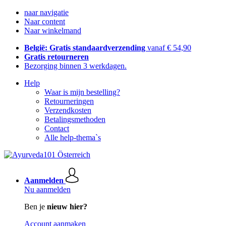
naar navigatie
Naar content
Naar winkelmand
België: Gratis standaardverzending
vanaf € 54,90
Gratis retourneren
Bezorging binnen 3 werkdagen.
Help
Waar is mijn bestelling?
Retourneringen
Verzendkosten
Betalingsmethoden
Contact
Alle help-thema`s
Aanmelden
Nu aanmelden
Ben je
nieuw hier?
Account aanmaken