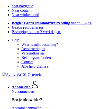
naar navigatie
Naar content
Naar winkelmand
België: Gratis standaardverzending
vanaf € 54,90
Gratis retourneren
Bezorging binnen 3 werkdagen.
Help
Waar is mijn bestelling?
Retourneringen
Verzendkosten
Betalingsmethoden
Contact
Alle help-thema`s
Aanmelden
Nu aanmelden
Ben je
nieuw hier?
Account aanmaken