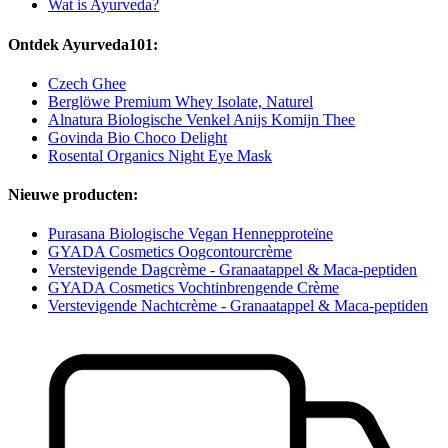
Wat is Ayurveda?
Ontdek Ayurveda101:
Czech Ghee
Berglöwe Premium Whey Isolate, Naturel
Alnatura Biologische Venkel Anijs Komijn Thee
Govinda Bio Choco Delight
Rosental Organics Night Eye Mask
Nieuwe producten:
Purasana Biologische Vegan Hennepproteïne
GYADA Cosmetics Oogcontourcrème
Verstevigende Dagcrème - Granaatappel & Maca-peptiden
GYADA Cosmetics Vochtinbrengende Crème
Verstevigende Nachtcrème - Granaatappel & Maca-peptiden