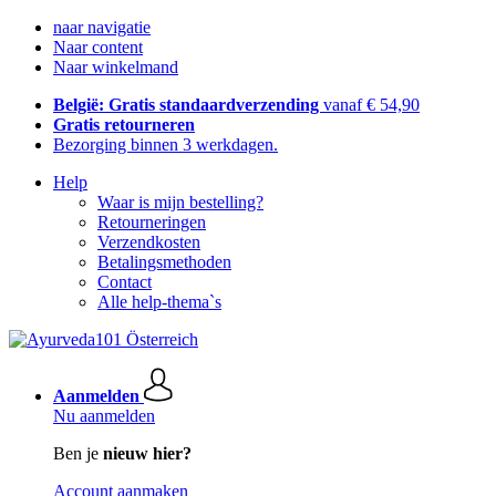
naar navigatie
Naar content
Naar winkelmand
België: Gratis standaardverzending
vanaf € 54,90
Gratis retourneren
Bezorging binnen 3 werkdagen.
Help
Waar is mijn bestelling?
Retourneringen
Verzendkosten
Betalingsmethoden
Contact
Alle help-thema`s
Aanmelden
Nu aanmelden
Ben je
nieuw hier?
Account aanmaken