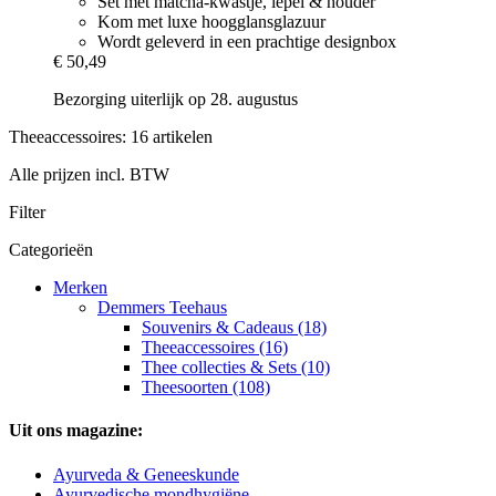
Set met matcha-kwastje, lepel & houder
Kom met luxe hoogglansglazuur
Wordt geleverd in een prachtige designbox
€ 50,49
Bezorging uiterlijk op 28. augustus
Theeaccessoires: 16 artikelen
Alle prijzen incl. BTW
Filter
Categorieën
Merken
Demmers Teehaus
Souvenirs & Cadeaus (18)
Theeaccessoires (16)
Thee collecties & Sets (10)
Theesoorten (108)
Uit ons magazine:
Ayurveda & Geneeskunde
Ayurvedische mondhygiëne