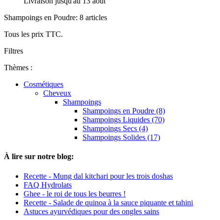
Livraison jusqu'au 13 août
Shampoings en Poudre: 8 articles
Tous les prix TTC.
Filtres
Thèmes :
Cosmétiques
Cheveux
Shampoings
Shampoings en Poudre (8)
Shampoings Liquides (70)
Shampoings Secs (4)
Shampoings Solides (17)
À lire sur notre blog:
Recette - Mung dal kitchari pour les trois doshas
FAQ Hydrolats
Ghee - le roi de tous les beurres !
Recette - Salade de quinoa à la sauce piquante et tahini
Astuces ayurvédiques pour des ongles sains