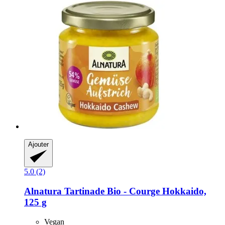
Ajouter
5.0 (2)
Alnatura
Tartinade Bio -​ Courge Hokkaido,
125 g
Vegan