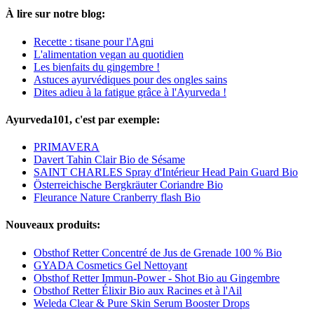
À lire sur notre blog:
Recette : tisane pour l'Agni
L'alimentation vegan au quotidien
Les bienfaits du gingembre !
Astuces ayurvédiques pour des ongles sains
Dites adieu à la fatigue grâce à l'Ayurveda !
Ayurveda101, c'est par exemple:
PRIMAVERA
Davert Tahin Clair Bio de Sésame
SAINT CHARLES Spray d'Intérieur Head Pain Guard Bio
Österreichische Bergkräuter Coriandre Bio
Fleurance Nature Cranberry flash Bio
Nouveaux produits:
Obsthof Retter Concentré de Jus de Grenade 100 % Bio
GYADA Cosmetics Gel Nettoyant
Obsthof Retter Immun-Power - Shot Bio au Gingembre
Obsthof Retter Élixir Bio aux Racines et à l'Ail
Weleda Clear & Pure Skin Serum Booster Drops