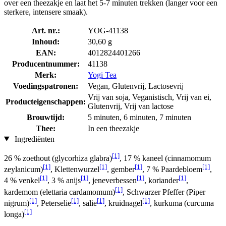
over een theezakje en laat het 5-7 minuten trekken (langer voor een
sterkere, intensere smaak).
Art. nr.:
YOG-41138
Inhoud:
30,60 g
EAN:
4012824401266
Producentnummer:
41138
Merk:
Yogi Tea
Voedingspatronen:
Vegan, Glutenvrij, Lactosevrij
Vrij van soja, Veganistisch, Vrij van ei,
Producteigenschappen:
Glutenvrij, Vrij van lactose
Brouwtijd:
5 minuten, 6 minuten, 7 minuten
Thee:
In een theezakje
Ingrediënten
[1]
26 % zoethout (glycorhiza glabra)
, 17 % kaneel (cinnamomum
[1]
[1]
[1]
[1]
zeylanicum)
, Klettenwurzel
, gember
, 7 % Paardebloem
,
[1]
[1]
[1]
[1]
4 % venkel
, 3 % anijs
, jeneverbessen
, koriander
,
[1]
kardemom (elettaria cardamomum)
, Schwarzer Pfeffer (Piper
[1]
[1]
[1]
[1]
nigrum)
, Peterselie
, salie
, kruidnagel
, kurkuma (curcuma
[1]
longa)