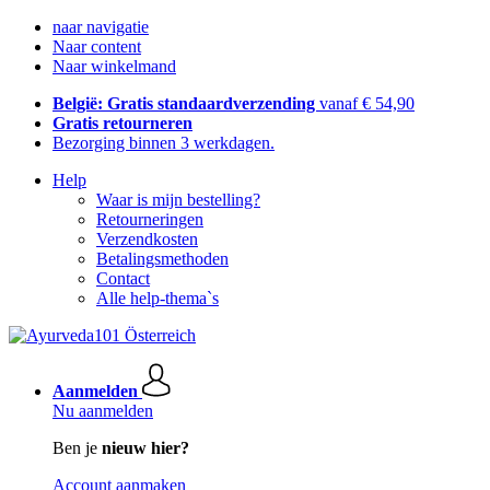
naar navigatie
Naar content
Naar winkelmand
België: Gratis standaardverzending
vanaf € 54,90
Gratis retourneren
Bezorging binnen 3 werkdagen.
Help
Waar is mijn bestelling?
Retourneringen
Verzendkosten
Betalingsmethoden
Contact
Alle help-thema`s
Aanmelden
Nu aanmelden
Ben je
nieuw hier?
Account aanmaken