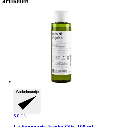
artikelen
Winkelmandje
5.0 (1)
La Saponaria
Jojoba Olie, 100 ml