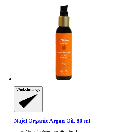
Winkelmandje
Najel
Organic Argan Oil, 80 ml
Voor de droge en rijpe huid