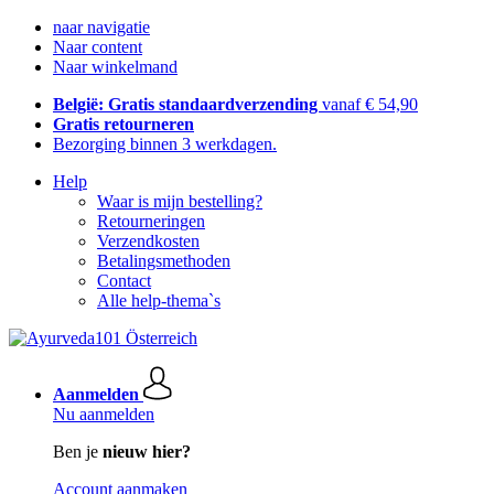
naar navigatie
Naar content
Naar winkelmand
België: Gratis standaardverzending
vanaf € 54,90
Gratis retourneren
Bezorging binnen 3 werkdagen.
Help
Waar is mijn bestelling?
Retourneringen
Verzendkosten
Betalingsmethoden
Contact
Alle help-thema`s
Aanmelden
Nu aanmelden
Ben je
nieuw hier?
Account aanmaken