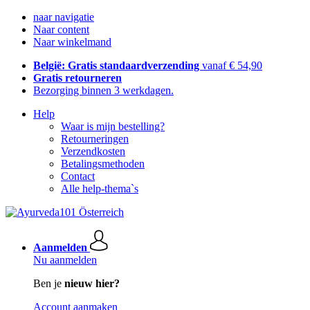
naar navigatie
Naar content
Naar winkelmand
België: Gratis standaardverzending
vanaf € 54,90
Gratis retourneren
Bezorging binnen 3 werkdagen.
Help
Waar is mijn bestelling?
Retourneringen
Verzendkosten
Betalingsmethoden
Contact
Alle help-thema`s
Aanmelden
Nu aanmelden
Ben je
nieuw hier?
Account aanmaken