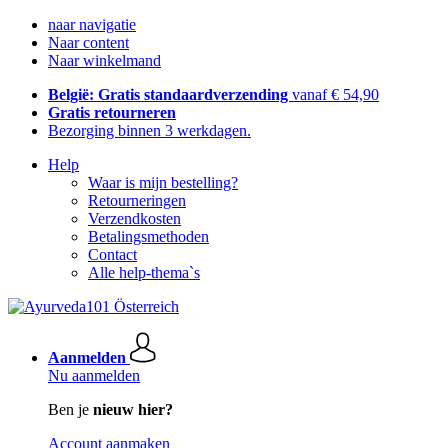
naar navigatie
Naar content
Naar winkelmand
België: Gratis standaardverzending
vanaf € 54,90
Gratis retourneren
Bezorging binnen 3 werkdagen.
Help
Waar is mijn bestelling?
Retourneringen
Verzendkosten
Betalingsmethoden
Contact
Alle help-thema`s
Aanmelden
Nu aanmelden
Ben je
nieuw hier?
Account aanmaken