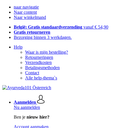
naar navigatie
Naar content
Naar winkelmand
België: Gratis standaardverzending
vanaf € 54,90
Gratis retourneren
Bezorging binnen 3 werkdagen.
Help
Waar is mijn bestelling?
Retourneringen
Verzendkosten
Betalingsmethoden
Contact
Alle help-thema`s
Aanmelden
Nu aanmelden
Ben je
nieuw hier?
Account aanmaken