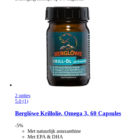
2 opties
5.0 (1)
Berglöwe
Krillolie, Omega 3, 60 Capsules
-5%
Met natuurlijk astaxanthine
Met EPA & DHA