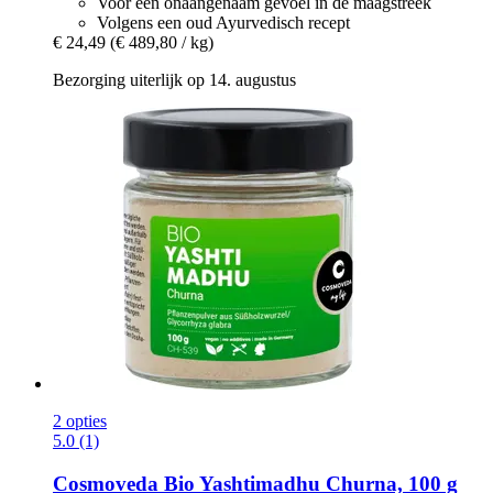
Voor een onaangenaam gevoel in de maagstreek
Volgens een oud Ayurvedisch recept
€ 24,49
(€ 489,80 / kg)
Bezorging uiterlijk op 14. augustus
2 opties
5.0 (1)
Cosmoveda
Bio Yashtimadhu Churna, 100 g