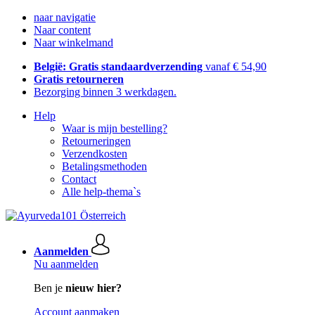
naar navigatie
Naar content
Naar winkelmand
België: Gratis standaardverzending
vanaf € 54,90
Gratis retourneren
Bezorging binnen 3 werkdagen.
Help
Waar is mijn bestelling?
Retourneringen
Verzendkosten
Betalingsmethoden
Contact
Alle help-thema`s
Aanmelden
Nu aanmelden
Ben je
nieuw hier?
Account aanmaken