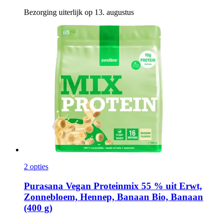
Bezorging uiterlijk op 13. augustus
2 opties
Purasana
Vegan Proteinmix 55 % uit Erwt,
Zonnebloem, Hennep, Banaan Bio, Banaan
(400 g)