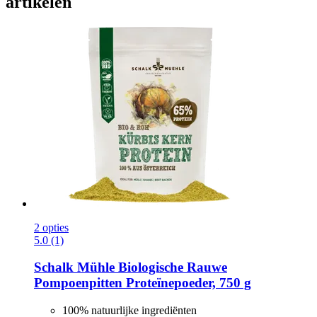
artikelen
2 opties
5.0 (1)
Schalk Mühle
Biologische Rauwe
Pompoenpitten Proteïnepoeder, 750 g
100% natuurlijke ingrediënten