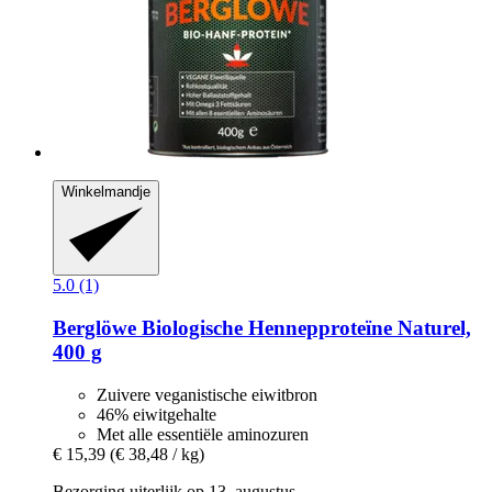
Winkelmandje
5.0 (1)
Berglöwe
Biologische Hennepproteïne Naturel,
400 g
Zuivere veganistische eiwitbron
46% eiwitgehalte
Met alle essentiële aminozuren
€ 15,39
(€ 38,48 / kg)
Bezorging uiterlijk op 13. augustus