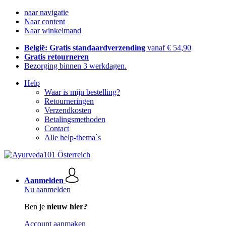
naar navigatie
Naar content
Naar winkelmand
België: Gratis standaardverzending
vanaf € 54,90
Gratis retourneren
Bezorging binnen 3 werkdagen.
Help
Waar is mijn bestelling?
Retourneringen
Verzendkosten
Betalingsmethoden
Contact
Alle help-thema`s
Aanmelden
Nu aanmelden
Ben je
nieuw hier?
Account aanmaken