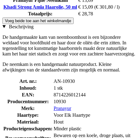
Pranayur Fijne Neemkam
€ 13,69
Khadi Strong Amla Haarolie, 50 ml
€ 15,09
(€ 301,80 / l)
Totaalprijs:
€ 28,78
Voeg beide toe aan het winkelmandje
Beschrijving
De handgemaakte kam van neemboomhout is een bijzondere
weldaad voor hoofdhuid en haar door de oliën die erin zitten. In
tegenstelling tot kunstmatige haarborstels maakt deze natuurlijke
kam het haar niet statisch en zorgt voor een zachtere haarverzorging.
De neemkam is een handgemaakt natuurproduct. Kleine
afwijkingen van de standaardvorm zijn mogelijk en normaal.
Art. nr.:
AN-10930
Inhoud:
1 stk
EAN:
8714226012144
Producentnummer:
10930
Merk:
Pranayur
Haartype:
Voor Elk Haartype
Materiaal:
Hout
Producteigenschappen:
Minder plastic
Bewaren op een koele, droge plaats, uit