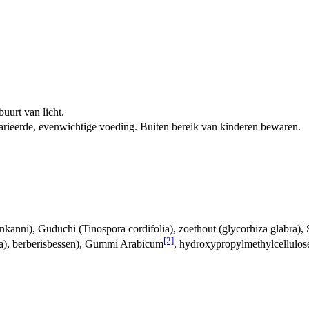
uurt van licht.
arieerde, evenwichtige voeding. Buiten bereik van kinderen bewaren.
lankanni), Guduchi (Tinospora cordifolia), zoethout (glycorhiza glabra),
[2]
ra), berberisbessen), Gummi Arabicum
, hydroxypropylmethylcellulos