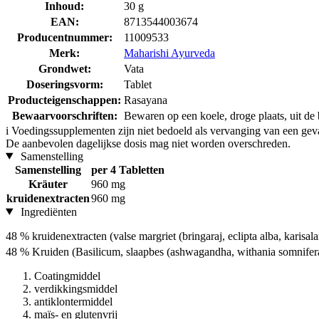
Inhoud:
30 g
EAN:
8713544003674
Producentnummer:
11009533
Merk:
Maharishi Ayurveda
Grondwet:
Vata
Doseringsvorm:
Tablet
Producteigenschappen:
Rasayana
Bewaarvoorschriften:
Bewaren op een koele, droge plaats, uit de b
i
Voedingssupplementen zijn niet bedoeld als vervanging van een gev
De aanbevolen dagelijkse dosis mag niet worden overschreden.
Samenstelling
Samenstelling
per 4 Tabletten
Kräuter
960 mg
kruidenextracten
960 mg
Ingrediënten
48 % kruidenextracten (valse margriet (bringaraj, eclipta alba, karisa
48 % Kruiden (Basilicum, slaapbes (ashwagandha, withania somnife
Coatingmiddel
verdikkingsmiddel
antiklontermiddel
maïs- en glutenvrij