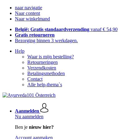
naar navigatie
Naar content
Naar winkelmand
België: Gratis standaardverzending
vanaf € 54,90
Gratis retourneren
Bezorging binnen 3 werkdagen.
Help
Waar is mijn bestelling?
Retourneringen
Verzendkosten
Betalingsmethoden
Contact
Alle help-thema`s
Aanmelden
Nu aanmelden
Ben je
nieuw hier?
Account aanmaken