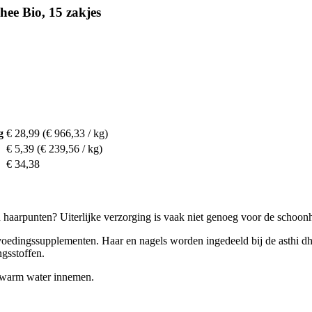
ee Bio, 15 zakjes
g
€ 28,99
(€ 966,33 / kg)
€ 5,39
(€ 239,56 / kg)
€ 34,38
en haarpunten? Uiterlijke verzorging is vaak niet genoeg voor de schoon
 voedingssupplementen. Haar en nagels worden ingedeeld bij de asthi d
ngsstoffen.
t warm water innemen.