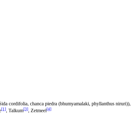
 Sida cordifolia, chanca piedra (bhumyamalaki, phyllanthus niruri)),
[1]
[3]
[4]
e
, Talkum
, Zetmeel