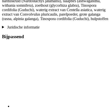
narduskruid (Nardostachys jatamansi), slaapbes (ashwagandha,
withania somnifera), zoethout (glycorhiza glabra), Tinospora
cordifolia (Guduchi), waterig extract van Centella asiatica, waterig
extract van Convolvulus pluricaulis, parelpoeder, grote galanga
(rasna, alpinia galanga), Tinospora cordifolia (Guduchi), hulpstoffen
Juridische informatie
Bijpassend