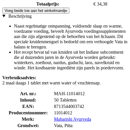
Totaalprijs:
€ 34,38
Voeg beide toe aan het winkelmandje
Beschrijving
Naast regelmatige ontspanning, voldoende slaap en warme,
voedzame voeding, beveelt Ayurveda voedingssupplementen
aan die zijn afgestemd op de behoeften van het lichaam. Dit
speciale kruidenmengsel is bedoeld om een verhoogde Vata in
balans te brengen.
Het recept bevat tal van kruiden uit het Indiase subcontinent
die al duizenden jaren in de Ayurveda worden gebruikt:
winterkers, zoethout, nardus, guduchi, laos, navelkruid en
winde. Het kostbaarste ingrediënt zijn parels in poedervorm.
Verbruiksadvies:
2 maal daags 1 tablet met warm water of vruchtensap.
Art. nr.:
MAH-11014012
Inhoud:
50 Tabletten
EAN:
8713544003742
Producentnummer:
11014012
Merk:
Maharishi Ayurveda
Grondwet:
Vata, Pitta