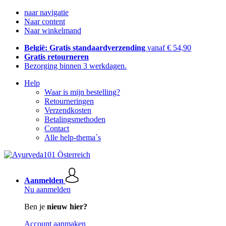
naar navigatie
Naar content
Naar winkelmand
België: Gratis standaardverzending
vanaf € 54,90
Gratis retourneren
Bezorging binnen 3 werkdagen.
Help
Waar is mijn bestelling?
Retourneringen
Verzendkosten
Betalingsmethoden
Contact
Alle help-thema`s
Aanmelden
Nu aanmelden
Ben je
nieuw hier?
Account aanmaken