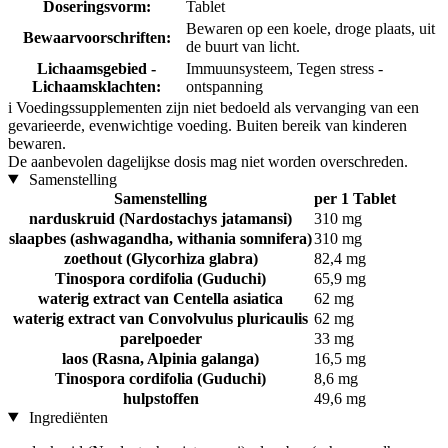
Doseringsvorm:
Tablet
Bewaren op een koele, droge plaats, uit
Bewaarvoorschriften:
de buurt van licht.
Lichaamsgebied -
Immuunsysteem, Tegen stress -
Lichaamsklachten:
ontspanning
i
Voedingssupplementen zijn niet bedoeld als vervanging van een
gevarieerde, evenwichtige voeding. Buiten bereik van kinderen
bewaren.
De aanbevolen dagelijkse dosis mag niet worden overschreden.
Samenstelling
Samenstelling
per 1 Tablet
narduskruid (Nardostachys jatamansi)
310 mg
slaapbes (ashwagandha, withania somnifera)
310 mg
zoethout (Glycorhiza glabra)
82,4 mg
Tinospora cordifolia (Guduchi)
65,9 mg
waterig extract van Centella asiatica
62 mg
waterig extract van Convolvulus pluricaulis
62 mg
parelpoeder
33 mg
laos (Rasna, Alpinia galanga)
16,5 mg
Tinospora cordifolia (Guduchi)
8,6 mg
hulpstoffen
49,6 mg
Ingrediënten