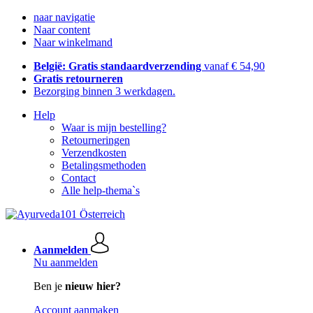
naar navigatie
Naar content
Naar winkelmand
België: Gratis standaardverzending
vanaf € 54,90
Gratis retourneren
Bezorging binnen 3 werkdagen.
Help
Waar is mijn bestelling?
Retourneringen
Verzendkosten
Betalingsmethoden
Contact
Alle help-thema`s
Aanmelden
Nu aanmelden
Ben je
nieuw hier?
Account aanmaken