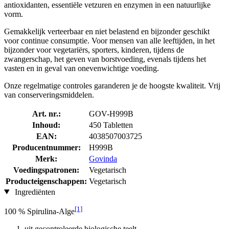
antioxidanten, essentiële vetzuren en enzymen in een natuurlijke
vorm.
Gemakkelijk verteerbaar en niet belastend en bijzonder geschikt
voor continue consumptie. Voor mensen van alle leeftijden, in het
bijzonder voor vegetariërs, sporters, kinderen, tijdens de
zwangerschap, het geven van borstvoeding, evenals tijdens het
vasten en in geval van onevenwichtige voeding.
Onze regelmatige controles garanderen je de hoogste kwaliteit. Vrij
van conserveringsmiddelen.
Art. nr.:
GOV-H999B
Inhoud:
450 Tabletten
EAN:
4038507003725
Producentnummer:
H999B
Merk:
Govinda
Voedingspatronen:
Vegetarisch
Producteigenschappen:
Vegetarisch
Ingrediënten
[1]
100 % Spirulina-Alge
uit gecontroleerde biologische teelt