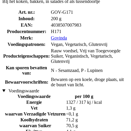
BIj het koken, bakken, in salades of als tussendoortje
Art. nr.:
GOV-G171
Inhoud:
200 g
EAN:
4038507007983
Producentnummer:
H171
Merk:
Govinda
Voedingspatronen:
Vegan, Vegetarisch, Glutenvrij
Rauw voedsel, Vrij van Toegevoegde
Producteigenschappen:
Suiker, Veganistisch, Vegetarisch,
Glutenvrij
Kan sporen bevatten
N - Sesamzaad, P - Lupinen
van:
Bewaren op een koele, droge plaats, uit
Bewaarvoorschriften:
de buurt van licht.
Voedingswaarde
Voedingswaarde
per 100 g
Energie
1327 / 317 kj / kcal
Vet
1,3 g
waarvan Verzadigde Vetzuren
<0,1 g
Koolhydraten
71,2 g
waarvan Suiker
70,5 g