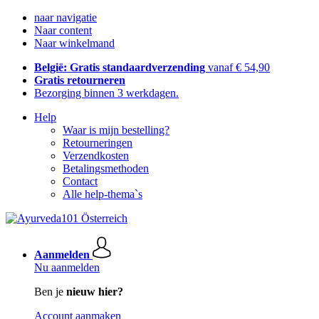
naar navigatie
Naar content
Naar winkelmand
België: Gratis standaardverzending
vanaf € 54,90
Gratis retourneren
Bezorging binnen 3 werkdagen.
Help
Waar is mijn bestelling?
Retourneringen
Verzendkosten
Betalingsmethoden
Contact
Alle help-thema`s
Aanmelden
Nu aanmelden
Ben je
nieuw hier?
Account aanmaken