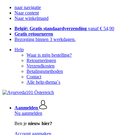
naar navigatie
Naar content
Naar winkelmand
België: Gratis standaardverzending
vanaf € 54,90
Gratis retourneren
Bezorging binnen 3 werkdagen.
Help
Waar is mijn bestelling?
Retourneringen
Verzendkosten
Betalingsmethoden
Contact
Alle help-thema`s
Aanmelden
Nu aanmelden
Ben je
nieuw hier?
Account aanmaken