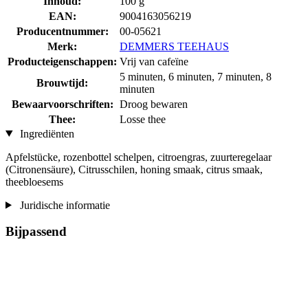
Inhoud:
100 g
EAN:
9004163056219
Producentnummer:
00-05621
Merk:
DEMMERS TEEHAUS
Producteigenschappen:
Vrij van cafeïne
5 minuten, 6 minuten, 7 minuten, 8
Brouwtijd:
minuten
Bewaarvoorschriften:
Droog bewaren
Thee:
Losse thee
Ingrediënten
Apfelstücke, rozenbottel schelpen, citroengras, zuurteregelaar
(Citronensäure), Citrusschilen, honing smaak, citrus smaak,
theebloesems
Juridische informatie
Bijpassend