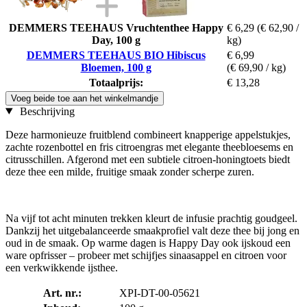
DEMMERS TEEHAUS Vruchtenthee Happy
€ 6,29
(€ 62,90 /
Day, 100 g
kg)
DEMMERS TEEHAUS BIO Hibiscus
€ 6,99
Bloemen, 100 g
(€ 69,90 / kg)
Totaalprijs:
€ 13,28
Voeg beide toe aan het winkelmandje
Beschrijving
Deze harmonieuze fruitblend combineert knapperige appelstukjes,
zachte rozenbottel en fris citroengras met elegante theebloesems en
citrusschillen. Afgerond met een subtiele citroen-honingtoets biedt
deze thee een milde, fruitige smaak zonder scherpe zuren.
Na vijf tot acht minuten trekken kleurt de infusie prachtig goudgeel.
Dankzij het uitgebalanceerde smaakprofiel valt deze thee bij jong en
oud in de smaak. Op warme dagen is Happy Day ook ijskoud een
ware opfrisser – probeer met schijfjes sinaasappel en citroen voor
een verkwikkende ijsthee.
Art. nr.:
XPI-DT-00-05621