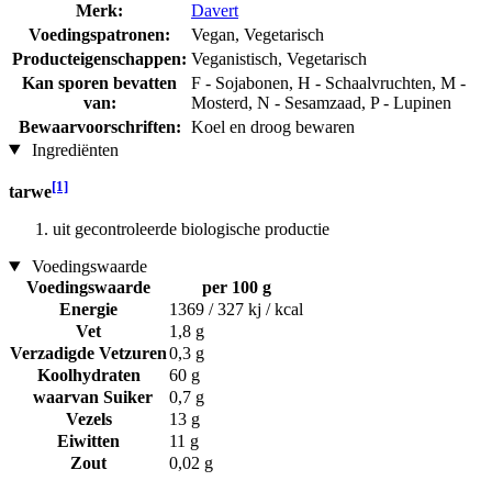
Merk:
Davert
Voedingspatronen:
Vegan, Vegetarisch
Producteigenschappen:
Veganistisch, Vegetarisch
Kan sporen bevatten
F - Sojabonen, H - Schaalvruchten, M -
van:
Mosterd, N - Sesamzaad, P - Lupinen
Bewaarvoorschriften:
Koel en droog bewaren
Ingrediënten
[1]
tarwe
uit gecontroleerde biologische productie
Voedingswaarde
Voedingswaarde
per 100 g
Energie
1369 / 327 kj / kcal
Vet
1,8 g
Verzadigde Vetzuren
0,3 g
Koolhydraten
60 g
waarvan Suiker
0,7 g
Vezels
13 g
Eiwitten
11 g
Zout
0,02 g