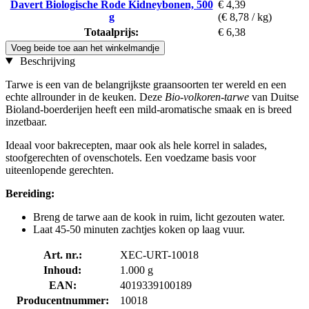
Davert Biologische Rode Kidneybonen, 500
€ 4,39
g
(€ 8,78 / kg)
Totaalprijs:
€ 6,38
Voeg beide toe aan het winkelmandje
Beschrijving
Tarwe is een van de belangrijkste graansoorten ter wereld en een
echte allrounder in de keuken. Deze
Bio-volkoren-tarwe
van Duitse
Bioland-boerderijen heeft een mild-aromatische smaak en is breed
inzetbaar.
Ideaal voor bakrecepten, maar ook als hele korrel in salades,
stoofgerechten of ovenschotels. Een voedzame basis voor
uiteenlopende gerechten.
Bereiding:
Breng de tarwe aan de kook in ruim, licht gezouten water.
Laat 45-50 minuten zachtjes koken op laag vuur.
Art. nr.:
XEC-URT-10018
Inhoud:
1.000 g
EAN:
4019339100189
Producentnummer:
10018