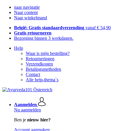
naar navigatie
Naar content
Naar winkelmand
België: Gratis standaardverzending
vanaf € 54,90
Gratis retourneren
Bezorging binnen 3 werkdagen.
Help
Waar is mijn bestelling?
Retourneringen
Verzendkosten
Betalingsmethoden
Contact
Alle help-thema`s
Aanmelden
Nu aanmelden
Ben je
nieuw hier?
Account aanmaken