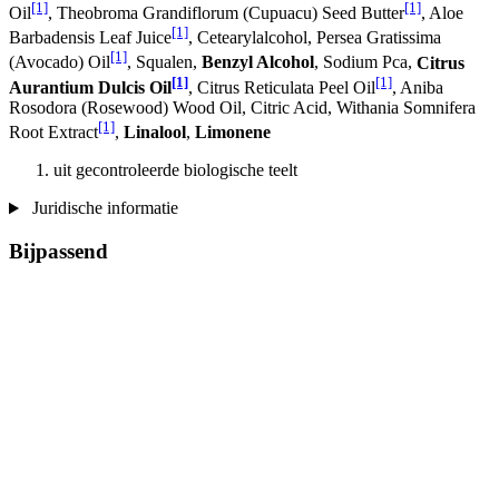
[1]
[1]
Oil
, Theobroma Grandiflorum (Cupuacu) Seed Butter
, Aloe
[1]
Barbadensis Leaf Juice
, Cetearylalcohol, Persea Gratissima
[1]
(Avocado) Oil
, Squalen,
Benzyl Alcohol
, Sodium Pca,
Citrus
[1]
[1]
Aurantium Dulcis Oil
, Citrus Reticulata Peel Oil
, Aniba
Rosodora (Rosewood) Wood Oil, Citric Acid, Withania Somnifera
[1]
Root Extract
,
Linalool
,
Limonene
uit gecontroleerde biologische teelt
Juridische informatie
Bijpassend