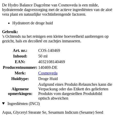
De Hydro Balance Dagcrème van Cosmoveda is een milde,
hydraterende dagverzorging met de actieve ingrediënten van de aloë
vera plant en natuurlijke vochtinbrengende factoren.
Hydrateert de droge huid
Gebruik:
's Ochtends na het reinigen een kleine hoeveelheid aanbrengen op
gezicht, hals en decolleté en zachtjes inmasseren.
Art. nr.:
COS-140469
Inhoud:
50 ml
EAN:
4032108140469
Producentnummer:
140469-DE
Merk:
Cosmoveda
Huidtype:
Droge Huid
Aufgrund eines Produkt-Relaunches kann die
Algemene
Verpackung oder das Etikett des gelieferten
opmerkingen:
Produkts vom dargestellten Produktbild
optisch abweichen
Ingrediënten (INCI)
Aqua, Glyceryl Stearate Se, Sesamum Indicum (Sesame) Seed