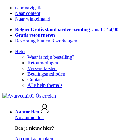
naar navigatie
Naar content
Naar winkelmand
België: Gratis standaardverzending
vanaf € 54,90
Gratis retourneren
Bezorging binnen 3 werkdagen.
Help
Waar is mijn bestelling?
Retourneringen
Verzendkosten
Betalingsmethoden
Contact
Alle help-thema`s
Aanmelden
Nu aanmelden
Ben je
nieuw hier?
Account aanmaken