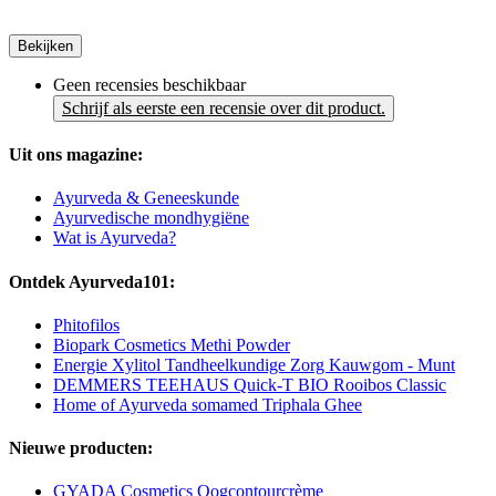
Bekijken
Geen recensies beschikbaar
Schrijf als eerste een recensie over dit product.
Uit ons magazine:
Ayurveda & Geneeskunde
Ayurvedische mondhygiëne
Wat is Ayurveda?
Ontdek Ayurveda101:
Phitofilos
Biopark Cosmetics Methi Powder
Energie Xylitol Tandheelkundige Zorg Kauwgom - Munt
DEMMERS TEEHAUS Quick-T BIO Rooibos Classic
Home of Ayurveda somamed Triphala Ghee
Nieuwe producten:
GYADA Cosmetics Oogcontourcrème