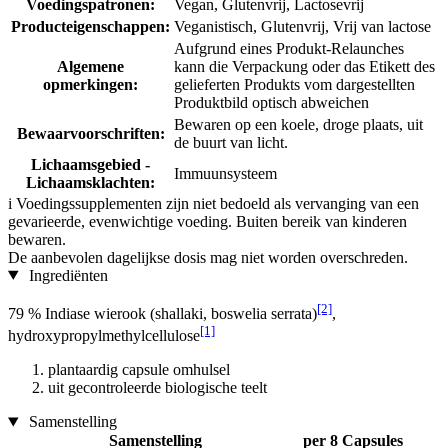
Voedingspatronen:
Vegan, Glutenvrij, Lactosevrij
Producteigenschappen:
Veganistisch, Glutenvrij, Vrij van lactose
Aufgrund eines Produkt-Relaunches
Algemene
kann die Verpackung oder das Etikett des
opmerkingen:
gelieferten Produkts vom dargestellten
Produktbild optisch abweichen
Bewaren op een koele, droge plaats, uit
Bewaarvoorschriften:
de buurt van licht.
Lichaamsgebied -
Immuunsysteem
Lichaamsklachten:
i
Voedingssupplementen zijn niet bedoeld als vervanging van een
gevarieerde, evenwichtige voeding. Buiten bereik van kinderen
bewaren.
De aanbevolen dagelijkse dosis mag niet worden overschreden.
Ingrediënten
[2]
79 % Indiase wierook (shallaki, boswelia serrata)
,
[1]
hydroxypropylmethylcellulose
plantaardig capsule omhulsel
uit gecontroleerde biologische teelt
Samenstelling
Samenstelling
per 8 Capsules