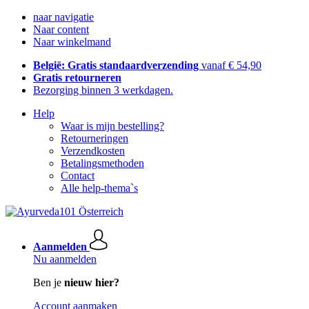
naar navigatie
Naar content
Naar winkelmand
België: Gratis standaardverzending
vanaf € 54,90
Gratis retourneren
Bezorging binnen 3 werkdagen.
Help
Waar is mijn bestelling?
Retourneringen
Verzendkosten
Betalingsmethoden
Contact
Alle help-thema`s
Aanmelden
Nu aanmelden
Ben je
nieuw hier?
Account aanmaken