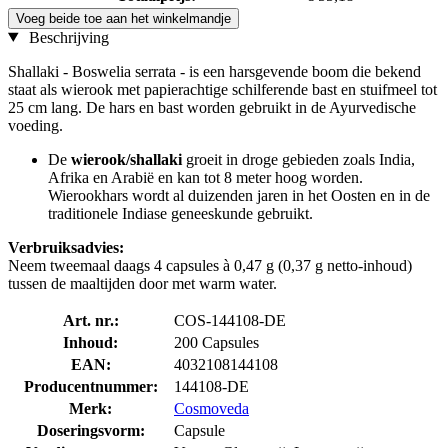
Voeg beide toe aan het winkelmandje
Beschrijving
Shallaki - Boswelia serrata - is een harsgevende boom die bekend
staat als wierook met papierachtige schilferende bast en stuifmeel tot
25 cm lang. De hars en bast worden gebruikt in de Ayurvedische
voeding.
De
wierook/shallaki
groeit in droge gebieden zoals India,
Afrika en Arabië en kan tot 8 meter hoog worden.
Wierookhars wordt al duizenden jaren in het Oosten en in de
traditionele Indiase geneeskunde gebruikt.
Verbruiksadvies:
Neem tweemaal daags 4 capsules à 0,47 g (0,37 g netto-inhoud)
tussen de maaltijden door met warm water.
Art. nr.:
COS-144108-DE
Inhoud:
200 Capsules
EAN:
4032108144108
Producentnummer:
144108-DE
Merk:
Cosmoveda
Doseringsvorm:
Capsule