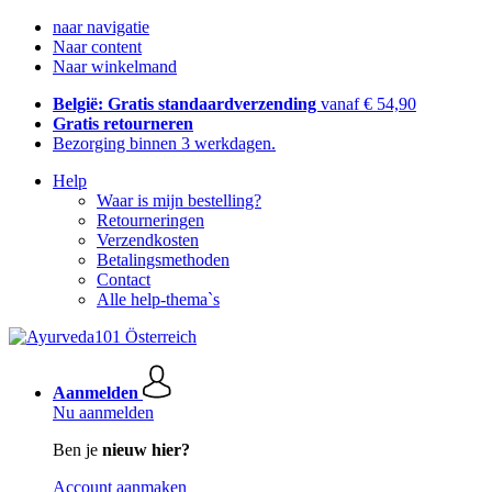
naar navigatie
Naar content
Naar winkelmand
België: Gratis standaardverzending
vanaf € 54,90
Gratis retourneren
Bezorging binnen 3 werkdagen.
Help
Waar is mijn bestelling?
Retourneringen
Verzendkosten
Betalingsmethoden
Contact
Alle help-thema`s
Aanmelden
Nu aanmelden
Ben je
nieuw hier?
Account aanmaken