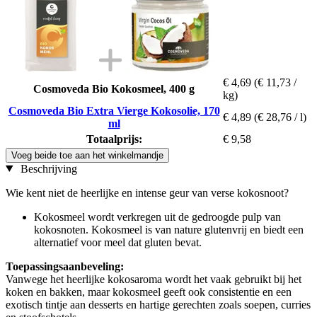
€ 4,69
(€ 11,73 /
Cosmoveda Bio Kokosmeel, 400 g
kg)
Cosmoveda Bio Extra Vierge Kokosolie, 170
€ 4,89
(€ 28,76 / l)
ml
Totaalprijs:
€ 9,58
Voeg beide toe aan het winkelmandje
Beschrijving
Wie kent niet de heerlijke en intense geur van verse kokosnoot?
Kokosmeel wordt verkregen uit de gedroogde pulp van
kokosnoten. Kokosmeel is van nature glutenvrij en biedt een
alternatief voor meel dat gluten bevat.
Toepassingsaanbeveling:
Vanwege het heerlijke kokosaroma wordt het vaak gebruikt bij het
koken en bakken, maar kokosmeel geeft ook consistentie en een
exotisch tintje aan desserts en hartige gerechten zoals soepen, curries