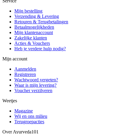
Service
Mijn bestelling
Verzending & Levering
Retouren & Terugbetalingen
Betaalmogelijkheden
Mijn klantenaccount
Zakelijke klanten
Acties & Vouchers
Heb je verdere hulp nodig?
Mijn account
Aanmelden
Registreren
Wachtwoord vergeten?
Waar is mijn levering?
Voucher verzilveren
Weetjes
Magazine
Wij en ons milieu
Terugroepacties
Over Ayurveda101