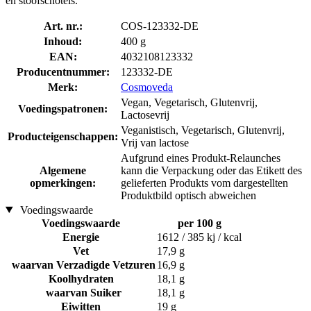
en stoofschotels.
Art. nr.:
COS-123332-DE
Inhoud:
400 g
EAN:
4032108123332
Producentnummer:
123332-DE
Merk:
Cosmoveda
Vegan, Vegetarisch, Glutenvrij,
Voedingspatronen:
Lactosevrij
Veganistisch, Vegetarisch, Glutenvrij,
Producteigenschappen:
Vrij van lactose
Aufgrund eines Produkt-Relaunches
Algemene
kann die Verpackung oder das Etikett des
opmerkingen:
gelieferten Produkts vom dargestellten
Produktbild optisch abweichen
Voedingswaarde
Voedingswaarde
per 100 g
Energie
1612 / 385 kj / kcal
Vet
17,9 g
waarvan Verzadigde Vetzuren
16,9 g
Koolhydraten
18,1 g
waarvan Suiker
18,1 g
Eiwitten
19 g