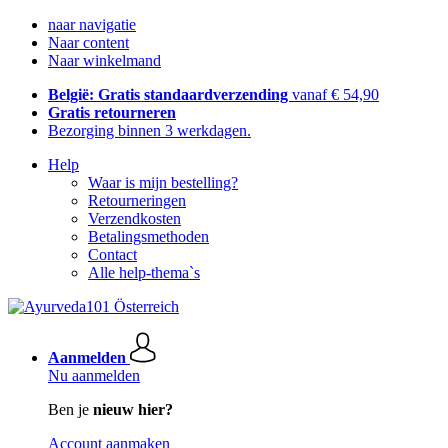
naar navigatie
Naar content
Naar winkelmand
België: Gratis standaardverzending
vanaf € 54,90
Gratis retourneren
Bezorging binnen 3 werkdagen.
Help
Waar is mijn bestelling?
Retourneringen
Verzendkosten
Betalingsmethoden
Contact
Alle help-thema`s
Aanmelden
Nu aanmelden
Ben je
nieuw hier?
Account aanmaken