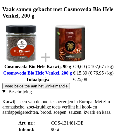
Vaak samen gekocht met Cosmoveda Bio Hele
Venkel, 200 g
Cosmoveda Bio Hele Karwij, 90 g
€ 9,69
(€ 107,67 / kg)
Cosmoveda Bio Hele Venkel, 200 g
€ 15,39
(€ 76,95 / kg)
Totaalprijs:
€ 25,08
Voeg beide toe aan het winkelmandje
Beschrijving
Karwij is een van de oudste specerijen in Europa. Met zijn
aromatische, zoet-kruidige toets verfijnt hij kool- en
aardappelgerechten, brood, soepen, sauzen, kwark en kaas.
Art. nr.:
COS-131481-DE
Inhoud:
90 g