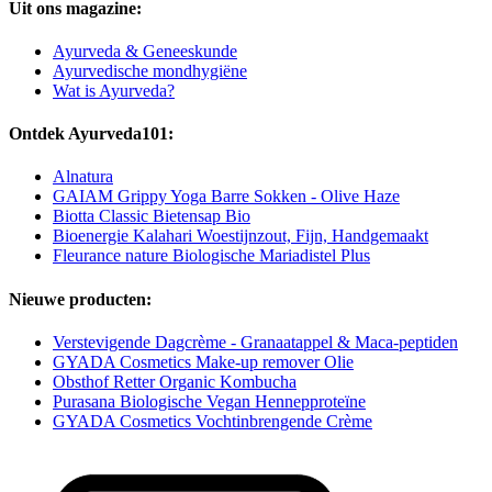
Uit ons magazine:
Ayurveda & Geneeskunde
Ayurvedische mondhygiëne
Wat is Ayurveda?
Ontdek Ayurveda101:
Alnatura
GAIAM Grippy Yoga Barre Sokken - Olive Haze
Biotta Classic Bietensap Bio
Bioenergie Kalahari Woestijnzout, Fijn, Handgemaakt
Fleurance nature Biologische Mariadistel Plus
Nieuwe producten:
Verstevigende Dagcrème - Granaatappel & Maca-peptiden
GYADA Cosmetics Make-up remover Olie
Obsthof Retter Organic Kombucha
Purasana Biologische Vegan Hennepproteïne
GYADA Cosmetics Vochtinbrengende Crème