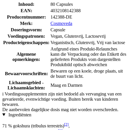
Inhoud:
80 Capsules
EAN:
4032108142388
Producentnummer:
142388-DE
Merk:
Cosmoveda
Doseringsvorm:
Capsule
Voedingspatronen:
Vegan, Glutenvrij, Lactosevrij
Producteigenschappen:
Veganistisch, Glutenvrij, Vrij van lactose
Aufgrund eines Produkt-Relaunches
Algemene
kann die Verpackung oder das Etikett des
opmerkingen:
gelieferten Produkts vom dargestellten
Produktbild optisch abweichen
Bewaren op een koele, droge plaats, uit
Bewaarvoorschriften:
de buurt van licht.
Lichaamsgebied -
Maag en Darmen
Lichaamsklachten:
i
Voedingssupplementen zijn niet bedoeld als vervanging van een
gevarieerde, evenwichtige voeding. Buiten bereik van kinderen
bewaren.
De aanbevolen dagelijkse dosis mag niet worden overschreden.
Ingrediënten
[2]
71 % gokshura (tribulus terrestris)
,