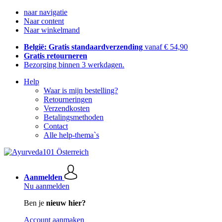
naar navigatie
Naar content
Naar winkelmand
België: Gratis standaardverzending
vanaf € 54,90
Gratis retourneren
Bezorging binnen 3 werkdagen.
Help
Waar is mijn bestelling?
Retourneringen
Verzendkosten
Betalingsmethoden
Contact
Alle help-thema`s
Aanmelden
Nu aanmelden
Ben je
nieuw hier?
Account aanmaken