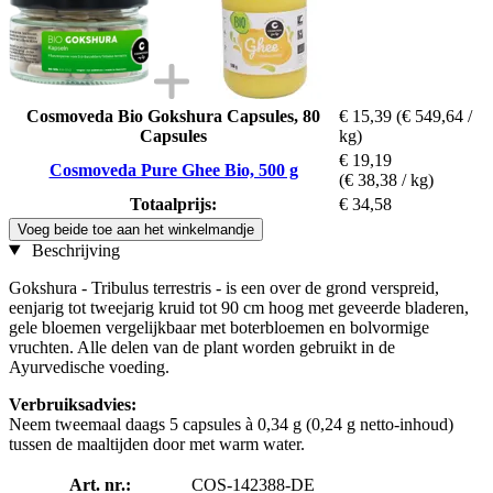
Cosmoveda Bio Gokshura Capsules, 80
€ 15,39
(€ 549,64 /
Capsules
kg)
€ 19,19
Cosmoveda Pure Ghee Bio, 500 g
(€ 38,38 / kg)
Totaalprijs:
€ 34,58
Voeg beide toe aan het winkelmandje
Beschrijving
Gokshura - Tribulus terrestris - is een over de grond verspreid,
eenjarig tot tweejarig kruid tot 90 cm hoog met geveerde bladeren,
gele bloemen vergelijkbaar met boterbloemen en bolvormige
vruchten. Alle delen van de plant worden gebruikt in de
Ayurvedische voeding.
Verbruiksadvies:
Neem tweemaal daags 5 capsules à 0,34 g (0,24 g netto-inhoud)
tussen de maaltijden door met warm water.
Art. nr.:
COS-142388-DE