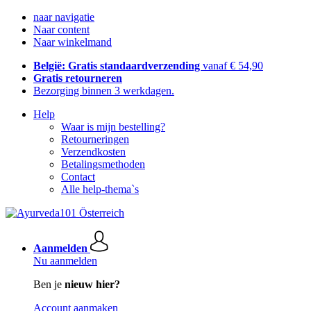
naar navigatie
Naar content
Naar winkelmand
België: Gratis standaardverzending
vanaf € 54,90
Gratis retourneren
Bezorging binnen 3 werkdagen.
Help
Waar is mijn bestelling?
Retourneringen
Verzendkosten
Betalingsmethoden
Contact
Alle help-thema`s
Aanmelden
Nu aanmelden
Ben je
nieuw hier?
Account aanmaken