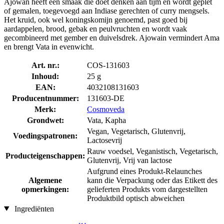
Ajowan heeft een smaak die doet denken aan tijm en wordt geplet
of gemalen, toegevoegd aan Indiase gerechten of curry mengsels.
Het kruid, ook wel koningskomijn genoemd, past goed bij
aardappelen, brood, gebak en peulvruchten en wordt vaak
gecombineerd met gember en duivelsdrek. Ajowain vermindert Ama
en brengt Vata in evenwicht.
Art. nr.:
COS-131603
Inhoud:
25 g
EAN:
4032108131603
Producentnummer:
131603-DE
Merk:
Cosmoveda
Grondwet:
Vata, Kapha
Vegan, Vegetarisch, Glutenvrij,
Voedingspatronen:
Lactosevrij
Rauw voedsel, Veganistisch, Vegetarisch,
Producteigenschappen:
Glutenvrij, Vrij van lactose
Aufgrund eines Produkt-Relaunches
Algemene
kann die Verpackung oder das Etikett des
opmerkingen:
gelieferten Produkts vom dargestellten
Produktbild optisch abweichen
Ingrediënten