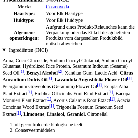
Merk:
Cosmoveda
Haartype:
Voor Elk Haartype
Huidtype:
Voor Elk Huidtype
Aufgrund eines Produkt-Relaunches kann die
Algemene
Verpackung oder das Etikett des gelieferten
opmerkingen:
Produkts vom dargestellten Produktbild
optisch abweichen
Ingrediënten (INCI)
Aqua, Coco Glucoside, Sodium Cocoyl Glutamat, Sodium Cocoyl
Glutamat, Hydrolized Rice Protein, Sesamum Indicum (Sesame)
[1]
[2]
Seed Oil
,
Benzyl Alcohol
, Xanthan Gum, Lactic Acid,
Citrus
[1]
[1]
Aurantium Dulcis Oil
,
Lavandula Angustifolia Flower Oil
,
[1]
Pelargonium Graveolons (Geranium) Flower Oil
, Eclipta Alba
[1]
[1]
Plant Extract
, Emblica Officinalis Fruit Rind Extract
, Bacopa
[1]
[1]
Monnieri Plant Extract
, Acorus Calamus Root Extact
, Acacia
[1]
Concinna Wood Extract
, Trigonella Foenum Graecum Seed
[1]
Extract
,
Limonene
,
Linalool
,
Geraniol
, Citronellal
uit gecontroleerde biologische teelt
Conserveermiddelen