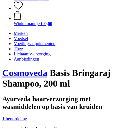
Winkelmandje
€ 0,00
Merken
Voedsel
Voedingssupplementen
Thee
Lichaamsverzorging
Aanbiedingen
Cosmoveda
Basis Bringaraj
Shampoo, 200 ml
Ayurveda haarverzorging met
wasmiddelen op basis van kruiden
1 beoordeling