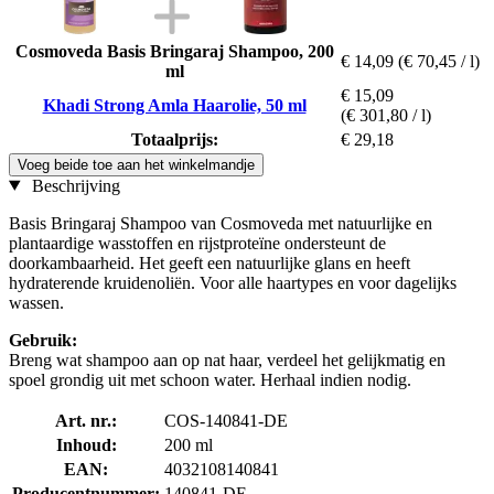
Cosmoveda Basis Bringaraj Shampoo, 200
€ 14,09
(€ 70,45 / l)
ml
€ 15,09
Khadi Strong Amla Haarolie, 50 ml
(€ 301,80 / l)
Totaalprijs:
€ 29,18
Voeg beide toe aan het winkelmandje
Beschrijving
Basis Bringaraj Shampoo van Cosmoveda met natuurlijke en
plantaardige wasstoffen en rijstproteïne ondersteunt de
doorkambaarheid. Het geeft een natuurlijke glans en heeft
hydraterende kruidenoliën. Voor alle haartypes en voor dagelijks
wassen.
Gebruik:
Breng wat shampoo aan op nat haar, verdeel het gelijkmatig en
spoel grondig uit met schoon water. Herhaal indien nodig.
Art. nr.:
COS-140841-DE
Inhoud:
200 ml
EAN:
4032108140841
Producentnummer:
140841-DE