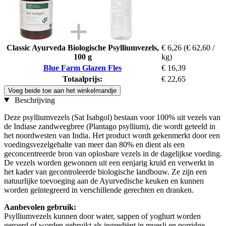
Classic Ayurveda Biologische Psylliumvezels,
€ 6,26
(€ 62,60 /
100 g
kg)
Blue Farm Glazen Fles
€ 16,39
Totaalprijs:
€ 22,65
Voeg beide toe aan het winkelmandje
Beschrijving
Deze psylliumvezels (Sat Isabgol) bestaan voor 100% uit vezels van
de Indiase zandweegbree (Plantago psyllium), die wordt geteeld in
het noordwesten van India. Het product wordt gekenmerkt door een
voedingsvezelgehalte van meer dan 80% en dient als een
geconcentreerde bron van oplosbare vezels in de dagelijkse voeding.
De vezels worden gewonnen uit een eenjarig kruid en verwerkt in
het kader van gecontroleerde biologische landbouw. Ze zijn een
natuurlijke toevoeging aan de Ayurvedische keuken en kunnen
worden geïntegreerd in verschillende gerechten en dranken.
Aanbevolen gebruik:
Psylliumvezels kunnen door water, sappen of yoghurt worden
geroerd of worden gebruikt als ingrediënt in muesli en porridge.