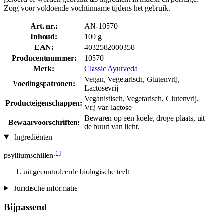
Zorg voor voldoende vochtinname tijdens het gebruik.
Art. nr.:
AN-10570
Inhoud:
100 g
EAN:
4032582000358
Producentnummer:
10570
Merk:
Classic Ayurveda
Vegan, Vegetarisch, Glutenvrij,
Voedingspatronen:
Lactosevrij
Veganistisch, Vegetarisch, Glutenvrij,
Producteigenschappen:
Vrij van lactose
Bewaren op een koele, droge plaats, uit
Bewaarvoorschriften:
de buurt van licht.
Ingrediënten
[1]
psylliumschillen
uit gecontroleerde biologische teelt
Juridische informatie
Bijpassend