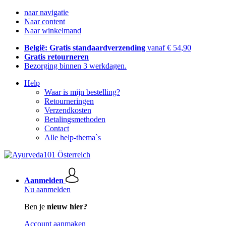
naar navigatie
Naar content
Naar winkelmand
België: Gratis standaardverzending
vanaf € 54,90
Gratis retourneren
Bezorging binnen 3 werkdagen.
Help
Waar is mijn bestelling?
Retourneringen
Verzendkosten
Betalingsmethoden
Contact
Alle help-thema`s
Aanmelden
Nu aanmelden
Ben je
nieuw hier?
Account aanmaken