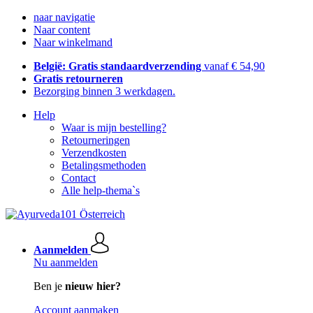
naar navigatie
Naar content
Naar winkelmand
België: Gratis standaardverzending
vanaf € 54,90
Gratis retourneren
Bezorging binnen 3 werkdagen.
Help
Waar is mijn bestelling?
Retourneringen
Verzendkosten
Betalingsmethoden
Contact
Alle help-thema`s
Aanmelden
Nu aanmelden
Ben je
nieuw hier?
Account aanmaken