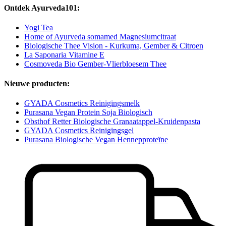
Ontdek Ayurveda101:
Yogi Tea
Home of Ayurveda somamed Magnesiumcitraat
Biologische Thee Vision - Kurkuma, Gember & Citroen
La Saponaria Vitamine E
Cosmoveda Bio Gember-Vlierbloesem Thee
Nieuwe producten:
GYADA Cosmetics Reinigingsmelk
Purasana Vegan Protein Soja Biologisch
Obsthof Retter Biologische Granaatappel-Kruidenpasta
GYADA Cosmetics Reinigingsgel
Purasana Biologische Vegan Hennepproteïne