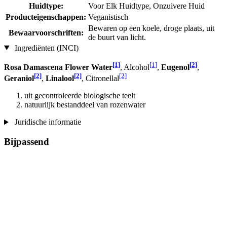
Huidtype:
Voor Elk Huidtype, Onzuivere Huid
Producteigenschappen:
Veganistisch
Bewaren op een koele, droge plaats, uit
Bewaarvoorschriften:
de buurt van licht.
Ingrediënten (INCI)
[1]
[1]
[2]
Rosa Damascena Flower Water
, Alcohol
,
Eugenol
,
[2]
[2]
[2]
Geraniol
,
Linalool
, Citronellal
uit gecontroleerde biologische teelt
natuurlijk bestanddeel van rozenwater
Juridische informatie
Bijpassend