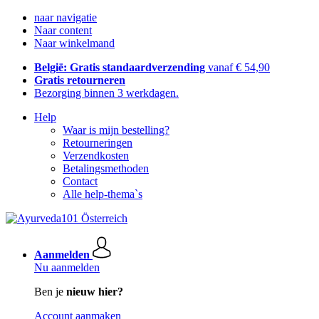
naar navigatie
Naar content
Naar winkelmand
België: Gratis standaardverzending
vanaf € 54,90
Gratis retourneren
Bezorging binnen 3 werkdagen.
Help
Waar is mijn bestelling?
Retourneringen
Verzendkosten
Betalingsmethoden
Contact
Alle help-thema`s
Aanmelden
Nu aanmelden
Ben je
nieuw hier?
Account aanmaken