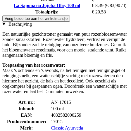
La Saponaria Jojoba Olie, 100 ml
€ 8,39
(€ 83,90 / l)
Totaalprijs:
€ 20,58
Voeg beide toe aan het winkelmandje
Beschrijving
Een natuurlijke gezichtstoner gemaakt van puur rozenbloesemwater
zonder smaakstoffen. Rozenwater hydrateert, verfrist en verfijnt de
huid. Bijzonder zachte reiniging van onzuivere huidzones. Gebruik
het bloemenwater regelmatig voor een mooie, stralende teint. Ruikt
aangenaam bloemig en fris.
Toepassing van het rozenwater:
Maak 's ochtends en 's avonds, na het reinigen met reinigingsgel of
reinigingsmelk, een wattenschijfje vochtig met rozenwater en dep
hiermee het gezicht, de hals en het decolleté. Ook geschikt als
oogkompres bij gespannen ogen. Doordrenk een wattenschijfje met
rozenwater en laat het 15 minuten inwerken.
Art. nr.:
AN-17015
Inhoud:
100 ml
EAN:
4032582000259
Producentnummer:
17015
Merk:
Classic Ayurveda