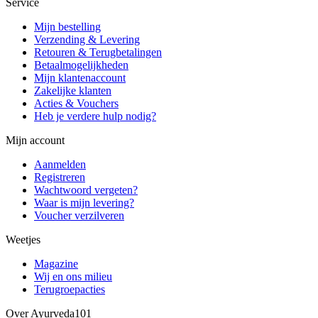
Service
Mijn bestelling
Verzending & Levering
Retouren & Terugbetalingen
Betaalmogelijkheden
Mijn klantenaccount
Zakelijke klanten
Acties & Vouchers
Heb je verdere hulp nodig?
Mijn account
Aanmelden
Registreren
Wachtwoord vergeten?
Waar is mijn levering?
Voucher verzilveren
Weetjes
Magazine
Wij en ons milieu
Terugroepacties
Over Ayurveda101