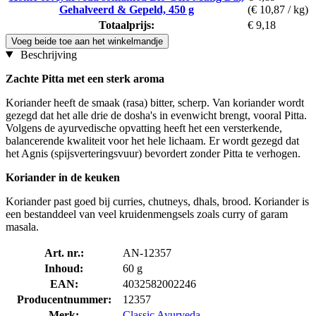
Gehalveerd & Gepeld, 450 g
(€ 10,87 / kg)
Totaalprijs:
€ 9,18
Voeg beide toe aan het winkelmandje
Beschrijving
Zachte Pitta met een sterk aroma
Koriander heeft de smaak (rasa) bitter, scherp. Van koriander wordt
gezegd dat het alle drie de dosha's in evenwicht brengt, vooral Pitta.
Volgens de ayurvedische opvatting heeft het een versterkende,
balancerende kwaliteit voor het hele lichaam. Er wordt gezegd dat
het Agnis (spijsverteringsvuur) bevordert zonder Pitta te verhogen.
Koriander in de keuken
Koriander past goed bij curries, chutneys, dhals, brood. Koriander is
een bestanddeel van veel kruidenmengsels zoals curry of garam
masala.
Art. nr.:
AN-12357
Inhoud:
60 g
EAN:
4032582002246
Producentnummer:
12357
Merk:
Classic Ayurveda