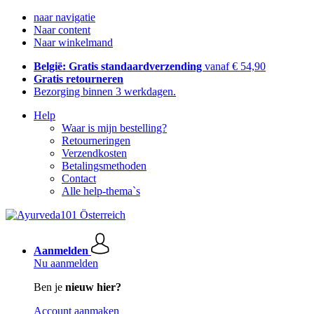
naar navigatie
Naar content
Naar winkelmand
België: Gratis standaardverzending
vanaf € 54,90
Gratis retourneren
Bezorging binnen 3 werkdagen.
Help
Waar is mijn bestelling?
Retourneringen
Verzendkosten
Betalingsmethoden
Contact
Alle help-thema`s
Aanmelden
Nu aanmelden
Ben je
nieuw hier?
Account aanmaken