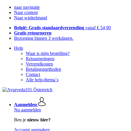
naar navigatie
Naar content
Naar winkelmand
België: Gratis standaardverzending
vanaf € 54,90
Gratis retourneren
Bezorging binnen 3 werkdagen.
Help
Waar is mijn bestelling?
Retourneringen
Verzendkosten
Betalingsmethoden
Contact
Alle help-thema`s
Aanmelden
Nu aanmelden
Ben je
nieuw hier?
Account aanmaken