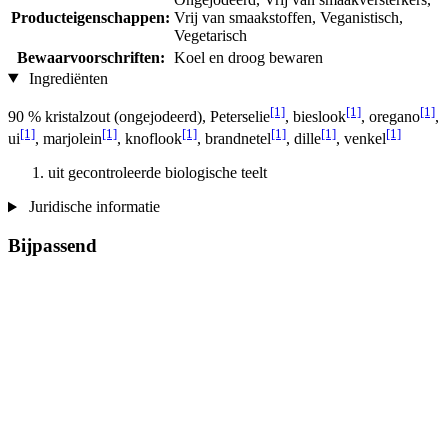
Producteigenschappen:
Vrij van smaakstoffen, Veganistisch,
Vegetarisch
Bewaarvoorschriften:
Koel en droog bewaren
Ingrediënten
[1]
[1]
[1]
90 % kristalzout (ongejodeerd), Peterselie
, bieslook
, oregano
,
[1]
[1]
[1]
[1]
[1]
[1]
ui
, marjolein
, knoflook
, brandnetel
, dille
, venkel
uit gecontroleerde biologische teelt
Juridische informatie
Bijpassend