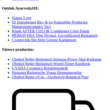
Ontdek Ayurveda101:
Nature Love
Dr Ehrenberger Bio- & en Natuurlijke Producten
Magnesiumcomplex 5in1
Khadi AFTER COLOR Conditioner Color Finish
PRIMAVERA Tijm Thymol, Gecertificeerd Biologisch
Cosmoveda Bio Hele Groene Kardamom
Nieuwe producten:
Obsthof Retter Biologisch Immuun-Power Shot Kurkuma
Obsthof Retter Biologisch Wortel-Elixer Knoflook
GYADA Cosmetics Reinigingsmelk
Purasana Biologische Vegan Hennepproteïne
Obsthof Retter o'Cin - Alcoholvrij Botanical Puur