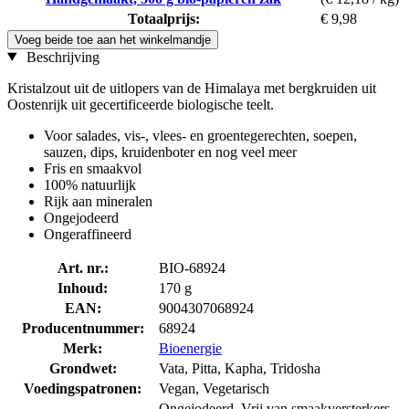
Totaalprijs:
€ 9,98
Voeg beide toe aan het winkelmandje
Beschrijving
Kristalzout uit de uitlopers van de Himalaya met bergkruiden uit
Oostenrijk uit gecertificeerde biologische teelt.
Voor salades, vis-, vlees- en groentegerechten, soepen,
sauzen, dips, kruidenboter en nog veel meer
Fris en smaakvol
100% natuurlijk
Rijk aan mineralen
Ongejodeerd
Ongeraffineerd
Art. nr.:
BIO-68924
Inhoud:
170 g
EAN:
9004307068924
Producentnummer:
68924
Merk:
Bioenergie
Grondwet:
Vata, Pitta, Kapha, Tridosha
Voedingspatronen:
Vegan, Vegetarisch
Ongejodeerd, Vrij van smaakversterkers,