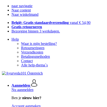
naar navigatie
Naar content
Naar winkelmand
België: Gratis standaardverzending
vanaf € 54,90
Gratis retourneren
Bezorging binnen 3 werkdagen.
Help
Waar is mijn bestelling?
Retourneringen
Verzendkosten
Betalingsmethoden
Contact
Alle help-thema`s
Aanmelden
Nu aanmelden
Ben je
nieuw hier?
Account aanmaken