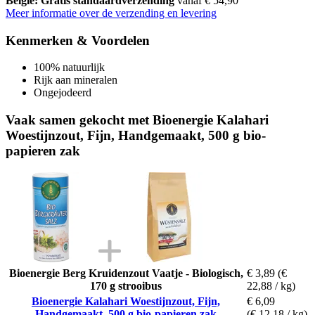
België: Gratis standaardverzending
vanaf € 54,90
Meer informatie over de verzending en levering
Kenmerken & Voordelen
100% natuurlijk
Rijk aan mineralen
Ongejodeerd
Vaak samen gekocht met Bioenergie Kalahari
Woestijnzout, Fijn, Handgemaakt, 500 g bio-
papieren zak
Bioenergie Berg Kruidenzout Vaatje - Biologisch,
€ 3,89
(€
170 g strooibus
22,88 / kg)
Bioenergie Kalahari Woestijnzout, Fijn,
€ 6,09
Handgemaakt, 500 g bio-papieren zak
(€ 12,18 / kg)