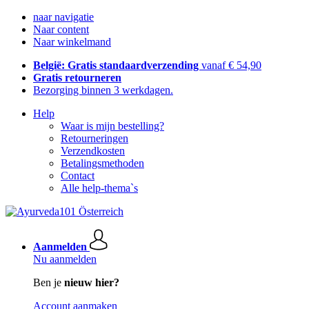
naar navigatie
Naar content
Naar winkelmand
België: Gratis standaardverzending
vanaf € 54,90
Gratis retourneren
Bezorging binnen 3 werkdagen.
Help
Waar is mijn bestelling?
Retourneringen
Verzendkosten
Betalingsmethoden
Contact
Alle help-thema`s
Aanmelden
Nu aanmelden
Ben je
nieuw hier?
Account aanmaken