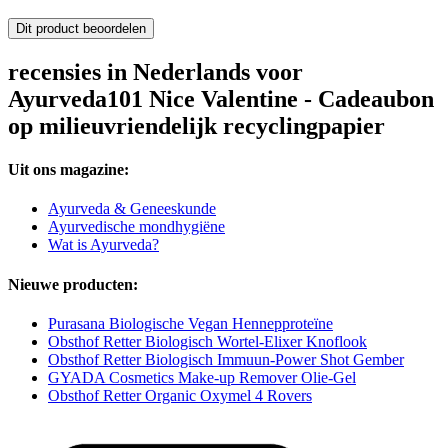
Dit product beoordelen
recensies in Nederlands voor
Ayurveda101 Nice Valentine - Cadeaubon
op milieuvriendelijk recyclingpapier
Uit ons magazine:
Ayurveda & Geneeskunde
Ayurvedische mondhygiëne
Wat is Ayurveda?
Nieuwe producten:
Purasana Biologische Vegan Hennepproteïne
Obsthof Retter Biologisch Wortel-Elixer Knoflook
Obsthof Retter Biologisch Immuun-Power Shot Gember
GYADA Cosmetics Make-up Remover Olie-Gel
Obsthof Retter Organic Oxymel 4 Rovers