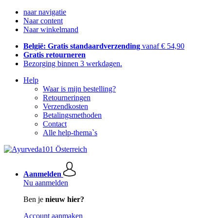
naar navigatie
Naar content
Naar winkelmand
België: Gratis standaardverzending
vanaf € 54,90
Gratis retourneren
Bezorging binnen 3 werkdagen.
Help
Waar is mijn bestelling?
Retourneringen
Verzendkosten
Betalingsmethoden
Contact
Alle help-thema`s
Aanmelden
Nu aanmelden
Ben je
nieuw hier?
Account aanmaken