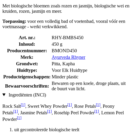
Met biologische bloemen zoals rozen en jasmijn, biologische wei en
kruiden, rozen, jasmijn en meer.
Toepassing:
voor een volledig bad of voetenbad, vooral vóór een
voetmassage - werkt verkwikkend.
Art. nr.:
RHY-BMBS450
Inhoud:
450 g
Producentnummer:
BMOND450
Merk:
Ayurveda Rhyner
Grondwet:
Pitta, Kapha
Huidtype:
Voor Elk Huidtype
Producteigenschappen:
Minder plastic
Bewaren op een koele, droge plaats, uit
Bewaarvoorschriften:
de buurt van licht.
Ingrediënten (INCI)
[1]
[1]
[1]
Rock Salt
, Sweet Whey Powder
, Rose Petals
, Peony
[1]
[1]
[1]
Petals
, Jasmine Petals
, Rosehip Peel Powder
, Lemon Peel
[1]
Powder
uit gecontroleerde biologische teelt