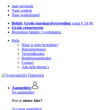
naar navigatie
Naar content
Naar winkelmand
België: Gratis standaardverzending
vanaf € 54,90
Gratis retourneren
Bezorging binnen 3 werkdagen.
Help
Waar is mijn bestelling?
Retourneringen
Verzendkosten
Betalingsmethoden
Contact
Alle help-thema`s
Aanmelden
Nu aanmelden
Ben je
nieuw hier?
Account aanmaken