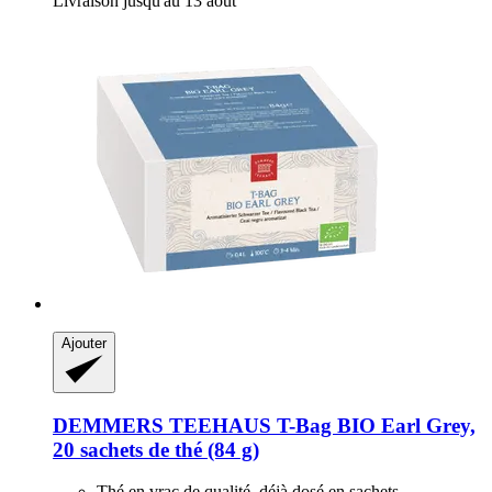
Livraison jusqu'au 13 août
Ajouter
DEMMERS TEEHAUS
T-​Bag BIO Earl Grey,
20 sachets de thé (84 g)
Thé en vrac de qualité, déjà dosé en sachets