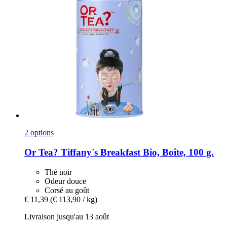
2 options
Or Tea?
Tiffany's Breakfast Bio, Boîte, 100 g.
Thé noir
Odeur douce
Corsé au goût
€ 11,39
(€ 113,90 / kg)
Livraison jusqu'au 13 août