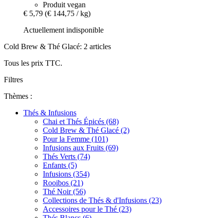
Produit vegan
€ 5,79
(€ 144,75 / kg)
Actuellement indisponible
Cold Brew & Thé Glacé: 2 articles
Tous les prix TTC.
Filtres
Thèmes :
Thés & Infusions
Chai et Thés Épicés (68)
Cold Brew & Thé Glacé (2)
Pour la Femme (101)
Infusions aux Fruits (69)
Thés Verts (74)
Enfants (5)
Infusions (354)
Rooibos (21)
Thé Noir (56)
Collections de Thés & d'Infusions (23)
Accessoires pour le Thé (23)
Thés Blancs (6)