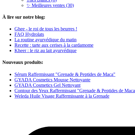
✨ Meilleures ventes (30)
À lire sur notre blog:
Ghee - le roi de tous les beurres !
FAQ Hydrolats
La routine ayurvédique du matin
Recette : tarte aux cerises à la cardamome
Kheer : le riz au lait ayurvédique
Nouveaux produits:
Sérum Raffermissant "Grenade & Peptides de Maca"
GYADA Cosmetics Mousse Nettoyante
GYADA Cosmetics Gel Nettoyant
Contour des Yeux Raffermissant "Grenade & Peptides de Mac
Weleda Huile Visage Raffermissante à la Grenade